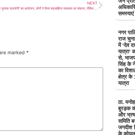
जन प्रत
NEXT
अधिकारि
लाडनूं में ‘योग पुस्तक प्रदर्शनी’ का आयोजन, लोगों ने लिया सद्साहित्य स्वाध्याय का संकल्प, जैविभा विश्वविद्यालय में अंतरराष्ट्रीय योग दिवस की पूर्व संध्या पर विशेष आयोजन
समस्याएं
नगर पाल
राज चुना
में ‘देव 
यात्रा’
 are marked
*
से, भाजप
सिंह के ने
का विशाल
क्षेत्र क
यात्रा
ठा. मनोह
बुरड़क क
और भ्रष्
समिति ब
जगदीश सि
के कोयल 