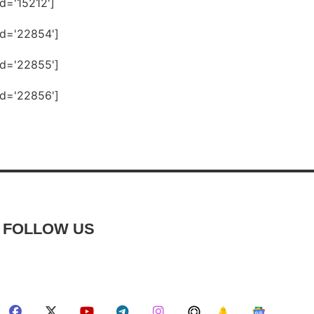
id='15212']
id='22854']
id='22855']
id='22856']
FOLLOW US