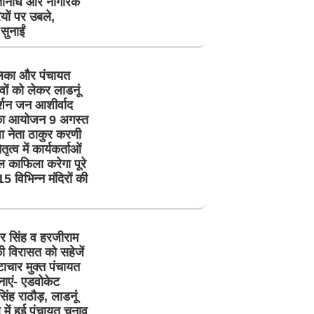
िनिधि और नागरिक
यों पर उबले,
 सुनाईं
िका और पंचायत
वों को लेकर लाडनूं
दर्शन जन आशीर्वाद
 का आयोजन 9 अगस्त
ा नेता ठाकुर करणी
तृत्व में कार्यकर्ताओं
 काफिला करेगा पूरे
े 15 विभिन्न मंदिरों की
र सिंह व हरजीराम
ी विरासत को सहेजें
टाचार मुक्त पंचायत
नाएं- एडवोकेट
ंह राठौड़, लाडनूं
में हुई पंचायत चुनाव