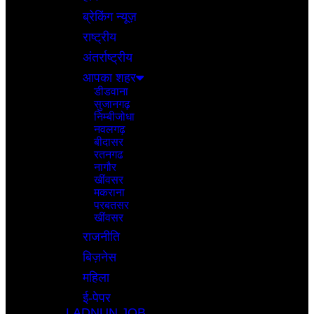
ब्रेकिंग न्यूज़
राष्ट्रीय
अंतर्राष्ट्रीय
आपका शहर
डीडवाना
सुजानगढ़
निम्बीजोधा
नवलगढ़
बीदासर
रतनगढ
नागौर
खींवसर
मकराना
परबतसर
खींवसर
राजनीति
बिज़नेस
महिला
ई-पेपर
LADNUN JOB