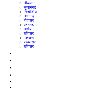
डीडवाना
सुजानगढ़
निम्बीजोधा
नवलगढ़
बीदासर
रतनगढ
नागौर
खींवसर
मकराना
परबतसर
खींवसर
राजनीति
बिज़नेस
महिला
ई-पेपर
LADNUN JOB
योगक्षेम वर्ष में साधु, साध्वियों और समणियों के लिए
उपलब्ध है ज्ञानाराधना और आगमन अध्ययन का
स्वर्णिम अवसर- आचार्य महाश्रमण, लाडनूं में
आयोजित त्रिदिवसीय अनुष्ठान के दूसरे दिन