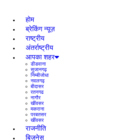
विभिन्न मंत्रों के जप प्रयोग
होम
ब्रेकिंग न्यूज़
राष्ट्रीय
अंतर्राष्ट्रीय
आपका शहर
डीडवाना
सुजानगढ़
निम्बीजोधा
नवलगढ़
बीदासर
रतनगढ
नागौर
खींवसर
मकराना
परबतसर
खींवसर
राजनीति
बिज़नेस