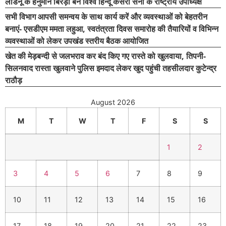
लाडनूं के हनुमान बिरड़ा बने विश्व हिन्दू केसरी सेना के राष्ट्रीय उपाध्यक्ष
सभी विभाग आपसी समन्वय के साथ कार्य करें और व्यवस्थाओं को बेहतरीन
बनाएं- एसडीएम ममता लहुआ, स्वतंत्रता दिवस समारोह की तैयारियों व विभिन्न
व्यवस्थाओं को लेकर उपखंड स्तरीय बैठक आयोजित
खेत की मेड़बन्दी से जलभराव कर बंद किए गए रास्ते को खुलवाया, तिपनी-
सिलनवाद रास्ता खुलवाने पुलिस इमदाद लेकर खुद पहुंची तहसीलदार कुटेन्द्र
राठौड़
August 2026
M
T
W
T
F
S
S
1
2
3
4
5
6
7
8
9
10
11
12
13
14
15
16
17
18
19
20
21
22
23