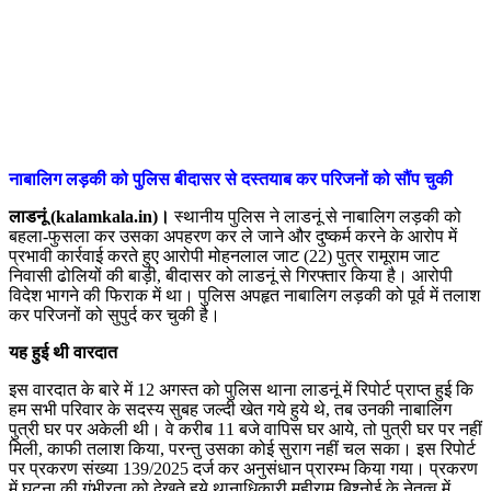
नाबालिग लड़की को पुलिस बीदासर से दस्तयाब कर परिजनों को सौंप चुकी
लाडनूं (kalamkala.in)।
स्थानीय पुलिस ने लाडनूं से नाबालिग लड़की को
बहला-फुसला कर उसका अपहरण कर ले जाने और दुष्कर्म करने के आरोप में
प्रभावी कार्रवाई करते हुए आरोपी मोहनलाल जाट (22) पुत्र रामूराम जाट
निवासी ढोलियों की बाड़ी, बीदासर को लाडनूं से गिरफ्तार किया है। आरोपी
विदेश भागने की फिराक में था। पुलिस अपहृत नाबालिग लड़की को पूर्व में तलाश
कर परिजनों को सुपुर्द कर चुकी है।
यह हुई थी वारदात
इस वारदात के बारे में 12 अगस्त को पुलिस थाना लाडनूं में रिपोर्ट प्राप्त हुई कि
हम सभी परिवार के सदस्य सुबह जल्दी खेत गये हुये थे, तब उनकी नाबालिग
पुत्री घर पर अकेली थी। वे करीब 11 बजे वापिस घर आये, तो पुत्री घर पर नहीं
मिली, काफी तलाश किया, परन्तु उसका कोई सुराग नहीं चल सका। इस रिपोर्ट
पर प्रकरण संख्या 139/2025 दर्ज कर अनुसंधान प्रारम्भ किया गया। प्रकरण
में घटना की गंभीरता को देखते हुये थानाधिकारी महीराम बिश्नोई के नेतृत्व में