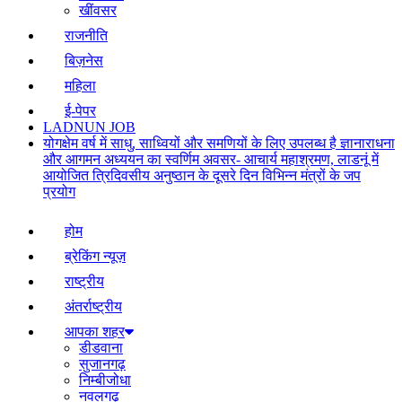
खींवसर
राजनीति
बिज़नेस
महिला
ई-पेपर
LADNUN JOB
योगक्षेम वर्ष में साधु, साध्वियों और समणियों के लिए उपलब्ध है ज्ञानाराधना
और आगमन अध्ययन का स्वर्णिम अवसर- आचार्य महाश्रमण, लाडनूं में
आयोजित त्रिदिवसीय अनुष्ठान के दूसरे दिन विभिन्न मंत्रों के जप
प्रयोग
होम
ब्रेकिंग न्यूज़
राष्ट्रीय
अंतर्राष्ट्रीय
आपका शहर
डीडवाना
सुजानगढ़
निम्बीजोधा
नवलगढ़