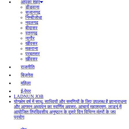
आपका शहर
डीडवाना
सुजानगढ़
निम्बीजोधा
नवलगढ़
बीदासर
रतनगढ
नागौर
खींवसर
मकराना
परबतसर
खींवसर
राजनीति
बिज़नेस
महिला
ई-पेपर
LADNUN JOB
योगक्षेम वर्ष में साधु, साध्वियों और समणियों के लिए उपलब्ध है ज्ञानाराधना
और आगमन अध्ययन का स्वर्णिम अवसर- आचार्य महाश्रमण, लाडनूं में
आयोजित त्रिदिवसीय अनुष्ठान के दूसरे दिन विभिन्न मंत्रों के जप
प्रयोग