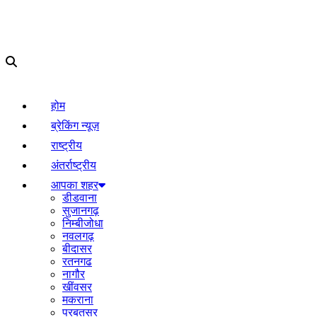
होम
ब्रेकिंग न्यूज़
राष्ट्रीय
अंतर्राष्ट्रीय
आपका शहर
डीडवाना
सुजानगढ़
निम्बीजोधा
नवलगढ़
बीदासर
रतनगढ
नागौर
खींवसर
मकराना
परबतसर