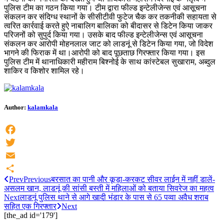
पुलिस टीम का गठन किया गया। टीम द्वारा फील्ड इन्टेलीजेन्स एवं आसूचना
संकलन कर संदिग्ध स्थानों के सीसीटीवी फुटेज चैक कर तकनीकी सहायता से
त्वरित कार्रवाई करते हुऐ नाबालिग बालिका को बीदासर से डिटेन किया जाकर
परिजनों को सुपुर्द किया गया। उसके बाद फील्ड इन्टेलीजेन्स एवं आसूचना
संकलन कर आरोपी मोहनलाल जाट को लाडनूं से डिटेन किया गया, जो विदेश
भागने की फिराक में था।आरोपी को बाद पूछताछ गिरफ्तार किया गया। इस
पुलिस टीम में थानाधिकारी महीराम बिश्नोई के साथ कांस्टेबल सुखाराम, अब्दुल
शाकिर व किशोर शामिल रहे।
Author:
kalamkala
Facebook
Twitter
Email
Prev
Previous
बरसात का पानी और कूड़ा-करकट सीवर लाईन में नहीं डालें-
Share
असलम खान, लाडनूं की सांसी बस्ती में महिलाओं को बताया सिवरेज का महत्व
Next
लाडनूं पुलिस थाने से आगे खादी भंडार के पास से 65 पव्वा अवैध शराब
सहित एक गिरफ्तार
Next
[the_ad id='179']