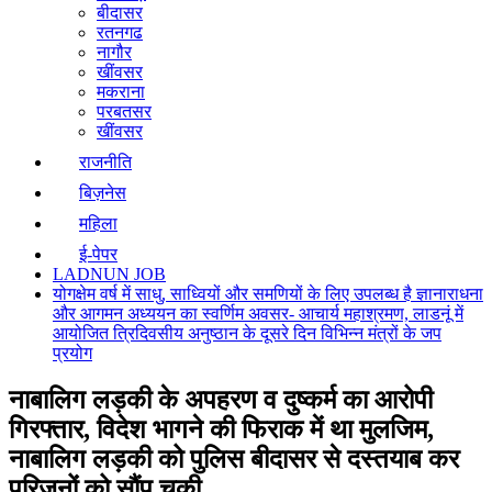
बीदासर
रतनगढ
नागौर
खींवसर
मकराना
परबतसर
खींवसर
राजनीति
बिज़नेस
महिला
ई-पेपर
LADNUN JOB
योगक्षेम वर्ष में साधु, साध्वियों और समणियों के लिए उपलब्ध है ज्ञानाराधना
और आगमन अध्ययन का स्वर्णिम अवसर- आचार्य महाश्रमण, लाडनूं में
आयोजित त्रिदिवसीय अनुष्ठान के दूसरे दिन विभिन्न मंत्रों के जप
प्रयोग
नाबालिग लड़की के अपहरण व दुष्कर्म का आरोपी
गिरफ्तार, विदेश भागने की फिराक में था मुलजिम,
नाबालिग लड़की को पुलिस बीदासर से दस्तयाब कर
परिजनों को सौंप चुकी