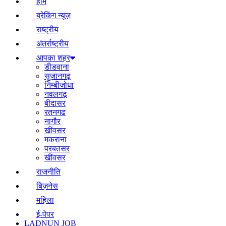
होम
ब्रेकिंग न्यूज़
राष्ट्रीय
अंतर्राष्ट्रीय
आपका शहर
डीडवाना
सुजानगढ़
निम्बीजोधा
नवलगढ़
बीदासर
रतनगढ
नागौर
खींवसर
मकराना
परबतसर
खींवसर
राजनीति
बिज़नेस
महिला
ई-पेपर
LADNUN JOB