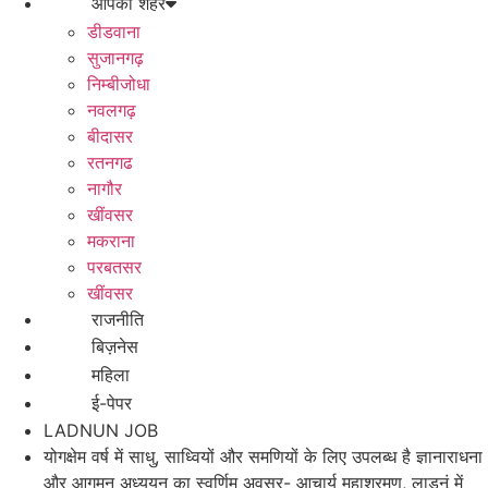
आपका शहर
डीडवाना
सुजानगढ़
निम्बीजोधा
नवलगढ़
बीदासर
रतनगढ
नागौर
खींवसर
मकराना
परबतसर
खींवसर
राजनीति
बिज़नेस
महिला
ई-पेपर
LADNUN JOB
योगक्षेम वर्ष में साधु, साध्वियों और समणियों के लिए उपलब्ध है ज्ञानाराधना
और आगमन अध्ययन का स्वर्णिम अवसर- आचार्य महाश्रमण, लाडनूं में