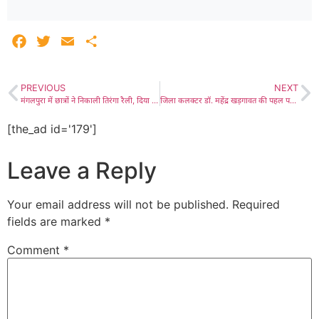
Facebook
Twitter
Email
Share
PREVIOUS
NEXT
मंगलपुरा में छात्रों ने निकाली तिरंगा रैली, दिया देशभक्ति का संदेश
जिला कलक्टर डॉ. महेंद्र खड़गावत की पहल पर ‘प्लास्टिक मुक्त हो सम्पूर्ण जिला’ का आगाज 14 अगस्त को होगा लाडनूं में, लाडनूं के जैन विश्व भारती में किया जाएगा अभियान का शुभारंभ, राज्य मंत्री विजय सिंह चौधरी करेंगे प्लास्टिक मुक्त अभियान का शुभारंभ
[the_ad id='179']
Leave a Reply
Your email address will not be published.
Required
fields are marked
*
Comment
*