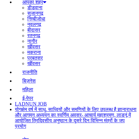
आपका शहर
डीडवाना
सुजानगढ़
निम्बीजोधा
नवलगढ़
बीदासर
रतनगढ
नागौर
खींवसर
मकराना
परबतसर
खींवसर
राजनीति
बिज़नेस
महिला
ई-पेपर
LADNUN JOB
योगक्षेम वर्ष में साधु, साध्वियों और समणियों के लिए उपलब्ध है ज्ञानाराधना
और आगमन अध्ययन का स्वर्णिम अवसर- आचार्य महाश्रमण, लाडनूं में
आयोजित त्रिदिवसीय अनुष्ठान के दूसरे दिन विभिन्न मंत्रों के जप
प्रयोग