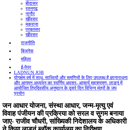
बीदासर
रतनगढ
नागौर
खींवसर
मकराना
परबतसर
खींवसर
राजनीति
बिज़नेस
महिला
ई-पेपर
LADNUN JOB
योगक्षेम वर्ष में साधु, साध्वियों और समणियों के लिए उपलब्ध है ज्ञानाराधना
और आगमन अध्ययन का स्वर्णिम अवसर- आचार्य महाश्रमण, लाडनूं में
आयोजित त्रिदिवसीय अनुष्ठान के दूसरे दिन विभिन्न मंत्रों के जप
प्रयोग
जन आधार योजना, संस्था आधार, जन्म-मृत्यु एवं
विवाह पंजीयन की प्रक्रिया को सरल व सुगम बनाया
जाए- राजीव चौधरी, सांख्यिकी निदेशालय के अधिकारी
ने किया लाडनूं ब्लॉक कार्यालय का निरीक्षण