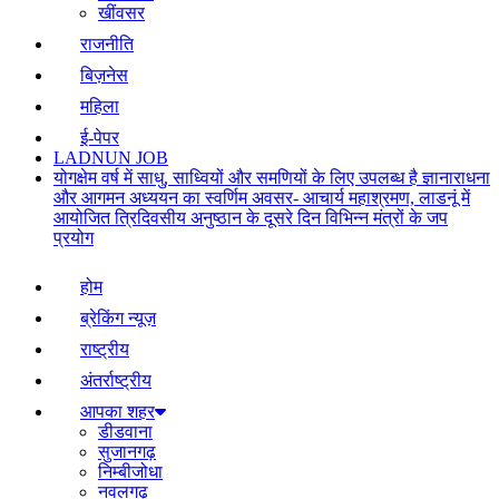
खींवसर
राजनीति
बिज़नेस
महिला
ई-पेपर
LADNUN JOB
योगक्षेम वर्ष में साधु, साध्वियों और समणियों के लिए उपलब्ध है ज्ञानाराधना
और आगमन अध्ययन का स्वर्णिम अवसर- आचार्य महाश्रमण, लाडनूं में
आयोजित त्रिदिवसीय अनुष्ठान के दूसरे दिन विभिन्न मंत्रों के जप
प्रयोग
होम
ब्रेकिंग न्यूज़
राष्ट्रीय
अंतर्राष्ट्रीय
आपका शहर
डीडवाना
सुजानगढ़
निम्बीजोधा
नवलगढ़