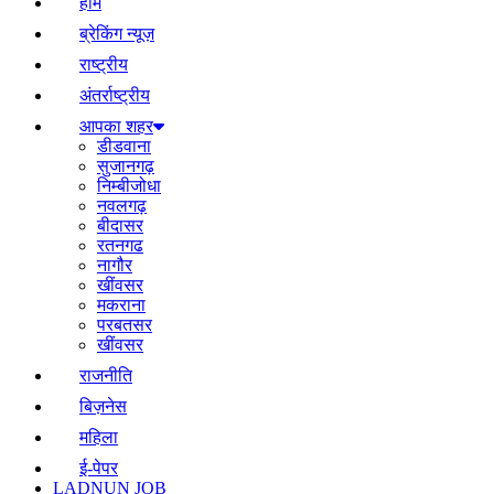
होम
ब्रेकिंग न्यूज़
राष्ट्रीय
अंतर्राष्ट्रीय
आपका शहर
डीडवाना
सुजानगढ़
निम्बीजोधा
नवलगढ़
बीदासर
रतनगढ
नागौर
खींवसर
मकराना
परबतसर
खींवसर
राजनीति
बिज़नेस
महिला
ई-पेपर
LADNUN JOB