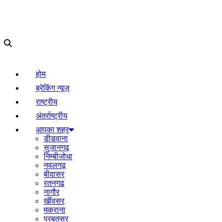
होम
ब्रेकिंग न्यूज़
राष्ट्रीय
अंतर्राष्ट्रीय
आपका शहर
डीडवाना
सुजानगढ़
निम्बीजोधा
नवलगढ़
बीदासर
रतनगढ
नागौर
खींवसर
मकराना
परबतसर