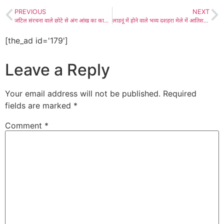
PREVIOUS
NEXT
जटिल संरचना वाले छोटे से अंग आंख का काम बहुत बड़ा- डा. बलवीर सिंह, विश्व दृष्टि दिवस पर कार्यक्रम आयोजित कर आंखों की देखभाल बताई
लाडनूं में होने वाले भव्य दशहरा मेले में आतिशबाज़ी के साथ रावण-दहन देखने जुटेंगे हजारों लोग, दशमुखी रावण का पुतला निर्माण अंतिम रूप में तैयार, राम की भव्य झांकी व विभिन्न कार्यक्रमों के साथ होगा मेला
[the_ad id='179']
Leave a Reply
Your email address will not be published.
Required
fields are marked
*
Comment
*