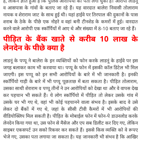
है, लेकिन ज्ञात हुआ है कि पुलिस आरोपियों का पता लगा चुकी है। आरोपी लाडनूं
व आसपास के गांवों के बताए जा रहे हैं। यह वारदात बालेरा निवासी तोलाराम
नायक व शेराराम जाट के साथ हुई थी। यहां हाईवे पर तिरपाल की दुकानों के पास
शराब के ठेके के पीछे एक नोहरे व वहां बनी टीनशेड के कमरों में हुई। वारदात
करने वाले आरोपी एक स्काॅर्पियों में आए थे और संख्या में 8-10 बताए जा रहे हैं।
पीड़ित के बैंक खाते से करीब 10 लाख के
लेनदेन के पीछे क्या है
लाडनूं के पप्पू ने बालेरा के इन व्यक्तियों को फोन करके लाडनूं के हाईवे पर इस
जगह बलाकर काम भी करवाया था। पप्पू के फोन में इसकी काॅल डिटेल भी मिल
जाएगी। इस पप्पू को इन सभी आरोपियों के बारे में भी जानकारी है। इनकी
स्काॅर्पियो गाड़ी के बारे में भी पप्पू पूछताछ में बता सकता है। पीड़ित तोलाराम,
उसका साथी शेराराम व पप्पू तीनों ने उन आरोपियों को देखा था और वे वापस देख
कर पहचान भी सकते हैं। ये लोग स्काॅर्पियो में पीड़ित तो लेकर उसके गांव में
उसके घर भी गए थे, वहां भी कोई पहचानने वाला संभव है। इसके बाद वे उसे
लेकर दो बैंकों में गए थे, जहां के सीसी टीवी कैमरों में भी आरोपियों की
वीडियोक्लिप मिल सकती है। पीड़ित के मोबाईल फोन में फोन-पे डाउनलोड करके
लेनदेन किया गया था, उस फोन से मैसेज और एप सब डिलीट कर दिए गए, लेकिन
साइबर एकसपर्ट उन सको रिकवर कर सकते हैं। इससे किस व्यक्ति को वे रूपए
भेजे गए, उसका पता लगाया जा सकता है। यह जानकारी भी संभव है कि आखिर