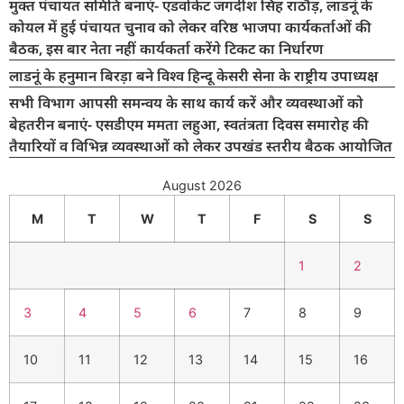
मुक्त पंचायत समिति बनाएं- एडवोकेट जगदीश सिंह राठौड़, लाडनूं के
कोयल में हुई पंचायत चुनाव को लेकर वरिष्ठ भाजपा कार्यकर्ताओं की
बैठक, इस बार नेता नहीं कार्यकर्ता करेंगे टिकट का निर्धारण
लाडनूं के हनुमान बिरड़ा बने विश्व हिन्दू केसरी सेना के राष्ट्रीय उपाध्यक्ष
सभी विभाग आपसी समन्वय के साथ कार्य करें और व्यवस्थाओं को
बेहतरीन बनाएं- एसडीएम ममता लहुआ, स्वतंत्रता दिवस समारोह की
तैयारियों व विभिन्न व्यवस्थाओं को लेकर उपखंड स्तरीय बैठक आयोजित
August 2026
M
T
W
T
F
S
S
1
2
3
4
5
6
7
8
9
10
11
12
13
14
15
16