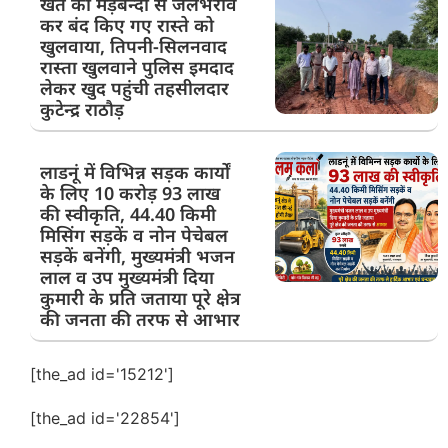
खेत की मेड़बन्दी से जलभराव
कर बंद किए गए रास्ते को
खुलवाया, तिपनी-सिलनवाद
रास्ता खुलवाने पुलिस इमदाद
लेकर खुद पहुंची तहसीलदार
कुटेन्द्र राठौड़
लाडनूं में विभिन्न सड़क कार्यों
के लिए 10 करोड़ 93 लाख
की स्वीकृति, 44.40 किमी
मिसिंग सड़कें व नोन पेचेबल
सड़कें बनेंगी, मुख्यमंत्री भजन
लाल व उप मुख्यमंत्री दिया
कुमारी के प्रति जताया पूरे क्षेत्र
की जनता की तरफ से आभार
[the_ad id='15212']
[the_ad id='22854']