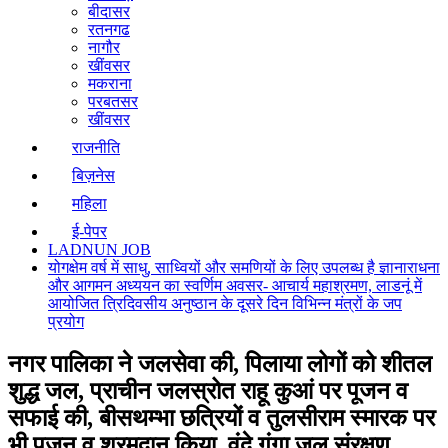
बीदासर
रतनगढ
नागौर
खींवसर
मकराना
परबतसर
खींवसर
राजनीति
बिज़नेस
महिला
ई-पेपर
LADNUN JOB
योगक्षेम वर्ष में साधु, साध्वियों और समणियों के लिए उपलब्ध है ज्ञानाराधना
और आगमन अध्ययन का स्वर्णिम अवसर- आचार्य महाश्रमण, लाडनूं में
आयोजित त्रिदिवसीय अनुष्ठान के दूसरे दिन विभिन्न मंत्रों के जप
प्रयोग
नगर पालिका ने जलसेवा की, पिलाया लोगों को शीतल
शुद्ध जल, प्राचीन जलस्रोत राहू कुआं पर पूजन व
सफाई की, बीसथम्भा छत्रियों व तुलसीराम स्मारक पर
भी पूजन व श्रमदान किया, वंदे गंगा जल संरक्षण