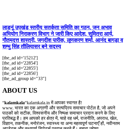
लाडनूं उपखंड स्तरीय सतर्कता समिति का गठन, जन अभाव
अभियोग निराकरण विभाग ने जारी किए आदेश, सुमित्रा आर्य,
गौतमदत्त शास्त्री, जगदीश पारीक, लूणकरण शर्मा, आनंद बागड़ा व
शम्भु सिंह तौलियासर बने सदस्य
[the_ad id='15212']
[the_ad id='22854']
[the_ad id='22855']
[the_ad id='22856']
[the_ad_group id="33"]
ABOUT US
“
kalamkala
“kalamkala.in में आपका स्वागत है!
www. भारत का एक अग्रणी और सत्यप्रिय समाचार पोर्टल है, जो अपने
पाठकों को सटीक, विश्वसनीय और निष्पक्ष समाचार प्रदान करने के लिए
प्रतिबद्ध है। हम आपको हर क्षेत्र में, चाहे वह धर्म, राजनीति, अपराध, खेल,
विज्ञान, तकनीक, मनोरंजन, स्वास्थ्य या अन्य महत्वपूर्ण घटनाएँ हों, नवीनतम
अपडेट्स और तथ्यपूर्ण रिपोर्ट्स प्रदान करते हैं। हमारा उद्देश्य