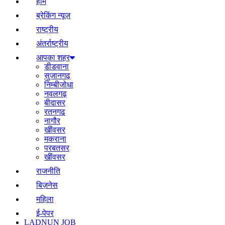
होम
ब्रेकिंग न्यूज़
राष्ट्रीय
अंतर्राष्ट्रीय
आपका शहर
डीडवाना
सुजानगढ़
निम्बीजोधा
नवलगढ़
बीदासर
रतनगढ
नागौर
खींवसर
मकराना
परबतसर
खींवसर
राजनीति
बिज़नेस
महिला
ई-पेपर
LADNUN JOB