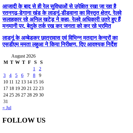
आजादी के बाद से ही रेल सुविधाओं से उपेक्षित रखा जा रहा है
रतनगढ़-डेगाना खंड के लाडनूं-डीडवाना का विस्तृत क्षेत्र, रेलवे
सलाहकार रहे अनिल खटेड़ ने कहा- रेलवे अधिकारी उतरे हुए हैं
मनमानी पर, बेतुके तर्क रख कर जनता को कर रहे भ्रमित
लाडनूं के अम्बेडकर छात्रावास एवं विभिन्न मतदान केन्द्रों का
एसडीएम ममता लहुआ ने किया निरीक्षण, दिए आवश्यक निर्देश
August 2026
M
T
W
T
F
S
S
1
2
3
4
5
6
7
8
9
10
11
12
13
14
15
16
17
18
19
20
21
22
23
24
25
26
27
28
29
30
31
« Jul
FOLLOW US