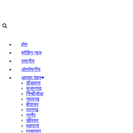
होम
ब्रेकिंग न्यूज़
राष्ट्रीय
अंतर्राष्ट्रीय
आपका शहर
डीडवाना
सुजानगढ़
निम्बीजोधा
नवलगढ़
बीदासर
रतनगढ
नागौर
खींवसर
मकराना
परबतसर