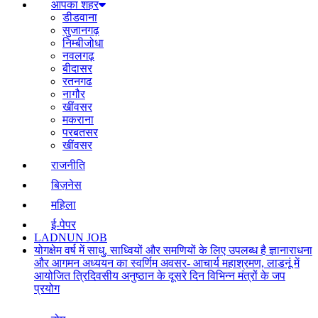
आपका शहर
डीडवाना
सुजानगढ़
निम्बीजोधा
नवलगढ़
बीदासर
रतनगढ
नागौर
खींवसर
मकराना
परबतसर
खींवसर
राजनीति
बिज़नेस
महिला
ई-पेपर
LADNUN JOB
योगक्षेम वर्ष में साधु, साध्वियों और समणियों के लिए उपलब्ध है ज्ञानाराधना
और आगमन अध्ययन का स्वर्णिम अवसर- आचार्य महाश्रमण, लाडनूं में
आयोजित त्रिदिवसीय अनुष्ठान के दूसरे दिन विभिन्न मंत्रों के जप
प्रयोग