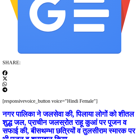
SHARE:
[responsivevoice_button voice="Hindi Female"]
नगर पालिका ने जलसेवा की, पिलाया लोगों को शीतल
शुद्ध जल, प्राचीन जलस्रोत राहू कुआं पर पूजन व
सफाई की, बीसथम्भा छत्रियों व तुलसीराम स्मारक पर