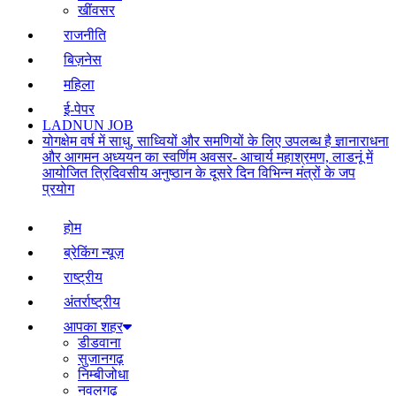
खींवसर
राजनीति
बिज़नेस
महिला
ई-पेपर
LADNUN JOB
योगक्षेम वर्ष में साधु, साध्वियों और समणियों के लिए उपलब्ध है ज्ञानाराधना
और आगमन अध्ययन का स्वर्णिम अवसर- आचार्य महाश्रमण, लाडनूं में
आयोजित त्रिदिवसीय अनुष्ठान के दूसरे दिन विभिन्न मंत्रों के जप
प्रयोग
होम
ब्रेकिंग न्यूज़
राष्ट्रीय
अंतर्राष्ट्रीय
आपका शहर
डीडवाना
सुजानगढ़
निम्बीजोधा
नवलगढ़