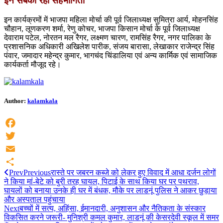
इन सबकी रही सहभागिता
इन कार्यक्रमों में भाजपा महिला मोर्चा की पूर्व जिलाध्यक्ष सुमित्रा आर्य, मोहनसिंह
चौहान, लूणकरण शर्मा, रेणु कोचर, भाजपा किसान मोर्चा के पूर्व जिलाध्यक्ष
देवाराम पटेल, नोरतन मल रैगर, लक्ष्मण चारण, रामसिंह रैगर, नगर पालिका के
प्रशासनिक अधिकारी अखिलेश पारीक, संजय बारासा, लेखाकार राजेन्द्र सिंह
पंवार, जमादार महेन्द्र कुमार, भागचंद चिंडालिया एवं अन्य कार्मिक एवं सामाजिक
कार्यकर्ता मौजूद रहे।
Author:
kalamkala
Facebook
Twitter
Email
Prev
Previous
रास्ते पर जबरन कब्जे को लेकर हुए विवाद में आधा दर्जन लोगों
Share
ने किया मां-बेटे को बुरी तरह घायल, पिटाई के साथ किया घर पर पथराव,
घायलों को बनाया उनके ही घर में बंधक, मौके पर लाडनूं पुलिस ने आकर छुड़ाया
और अस्पताल पहुंचाया
Next
बच्चों में सत्य, अहिंसा, ईमानदारी, अनुशासन और नैतिकता के संस्कार
विकसित करने जरूरी- मुनिश्री कमल कुमार, लाडनूं की केसरदेवी स्कूल में समर