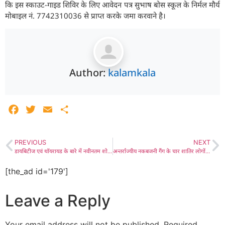
कि इस स्काउट-गाइड शिविर के लिए आवेदन पत्र सुभाष बोस स्कूल के निर्मल मौर्य
मोबाइल नं. 7742310036 से प्राप्त करके जमा करवाने है।
Author:
kalamkala
Facebook
Twitter
Email
Share
PREVIOUS
NEXT
डायबिटीज एवं थाॅयरायड के बारे में नवीनतम शोध-परिणामों से करवाया चिकित्सकों को अवगत. सुजला क्षेत्र के सभी चिकित्सकों ने उठाया कार्यशाला का लाभ
अन्तर्राज्यीय नकबजनी गैंग के चार शातिर लोगों को मौलासर पुलिस ने दबोचा, एक कार बरामद, जसवंतगढ़ थाना क्षेत्र की चोरियों सहित अनेक चोरियों की वारदातें स्वीकार की, मुलजिमों पर विभिन्न क्षेत्रों में बहुत सारे मुकदमे लम्बित
[the_ad id='179']
Leave a Reply
Your email address will not be published.
Required