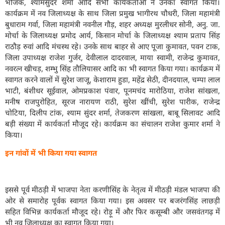
भोजक, श्यामसुंदर शर्मा आदि सभी कार्यकर्ताओं ने उनका स्वागत किया।
कार्यक्रम में नव जिलाध्यक्ष के साथ जिला प्रमुख भागीरथ चौधरी, जिला महामंत्री
बुधाराम गर्वा, जिला महामंत्री नवनील गौड़, शहर अध्यक्ष मुरलीधर सोनी, अनु. जा.
मोर्चा के जिलाध्यक्ष प्रमोद आर्य, किसान मोर्चा के जिलाध्यक्ष श्याम प्रताप सिंह
राठौड़ रुवां आदि मंचस्थ रहे। उनके साथ बाहर से आए पूजा कुमावत, पवन टाक,
जिला उपाध्यक्ष राजेश गुर्जर, देवीलाल दादरवाल, माया स्वामी, राजेन्द्र कुमावत,
नवरत्न खीचड़, शम्भु सिंह तौलियासर आदि का भी स्वागत किया गया। कार्यक्रम में
स्वागत करने वालों में सुरेश जाजू, केशाराम हुडा, महेंद्र सेठी, दीनदयाल, चम्पा लाल
भाटी, बंशीधर सूईवाल, ओमप्रकाश पंवार, पूनमचंद मारोठिया, राजेश सांखला,
मनीष राजपुरोहित, सू
रज नारायण राठी, सुरेश खींची, सुरेश पारीक,
राजेन्द्र
चोटिया, दिलीप टांक, श्याम सुंदर शर्मा, तेजकरण सांखला, बाबू सिलावट आदि
बड़ी संख्या में कार्यकर्ता मौजूद रहे। कार्यक्रम का संचालन राजेश कुमार शर्मा ने
किया।
इन गांवों में भी किया गया स्वागत
इससे पूर्व मीठड़ी में भाजपा नेता करणी
सिंह के नेतृत्व में मीठड़ी मंडल भाजपा की
ओर से समारोह पूर्वक स्वागत किया गया। इस अवसर पर बजरंगसिंह लाछड़ी
सहित विभिन्न कार्यकर्ता मौजूद रहे। रोड़ू में और फिर कसूम्बी और जसवंतगढ़ में
भी नव जिलाध्यक्ष का स्वागत किया गया।