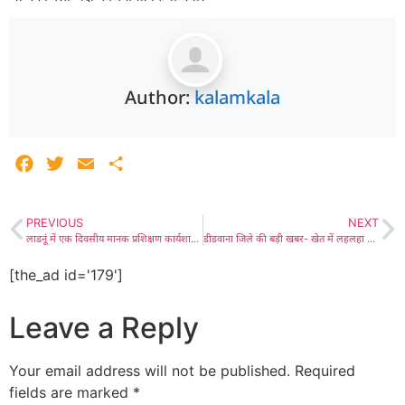
Author:
kalamkala
Facebook
Twitter
Email
Share
PREVIOUS
NEXT
लाडनूं में एक दिवसीय मानक प्रशिक्षण कार्यशाला का आयोजन, ग्राम पंचायत से जुड़े महत्वपूर्ण मानकों को प्राथमिकता देने के बारे में सरपंचों एवं ग्राम विकास अधिकारियों को बताया
डीडवाना जिले की बड़ी खबर- खेत में लहलहा रही थी अफीम की हरी-भरी फसल, पुलिस ने दबिश देकर फसल सहित एक को दबोचा, अफीम के 20 हजार हरे-भरे पौधे किए जब्त, 2400 वर्ग फुट में बो रखी थी अफीम, मानाराम जाट को किया गिरफ्तार
[the_ad id='179']
Leave a Reply
Your email address will not be published.
Required
fields are marked
*