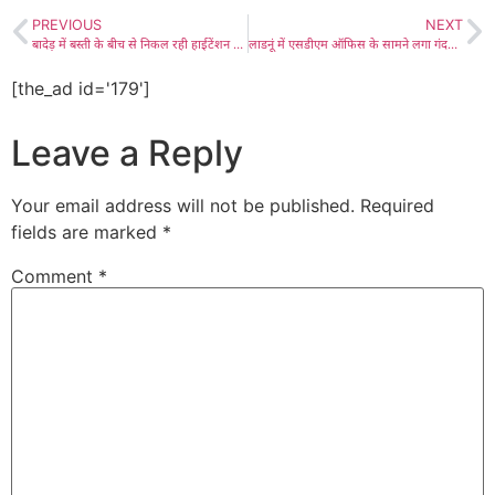
PREVIOUS
NEXT
बादेड़ में बस्ती के बीच से निकल रही हाईटेंशन लाइन की चपेट में आकर एक श्रमिक की मौत और दूसरा गंभीर घायल, ग्रामीणों के धरना-विरोध के बाद प्रशासन ने समझाइश कर करवाया शव का पोस्टमार्टम
लाडनूं में एसडीएम ऑफिस के सामने लगा गंदगी, कीचड़ का अम्बार, परेशान लोगों ने सौंपा एसडीएम को ज्ञापन, बाजार बंद रखा, धरने की चेतावनी
[the_ad id='179']
Leave a Reply
Your email address will not be published.
Required
fields are marked
*
Comment
*