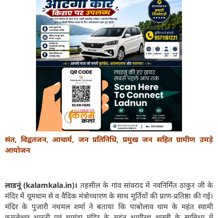
संत, विद्वतजन, आचार्य, जन प्रतिनिधि, प्रमुख जन सहित ग्रामीण उमड़े
आयोजन
लाडनूं (kalamkala.in)।
तहसील के गांव सांवराद में नवनिर्मित ठाकुर जी के
मंदिर में धूमधाम से व वैदिक मंत्रोच्चारण के साथ मूर्तियों की प्राण-प्रतिष्ठा की गई।
मंदिर के पुजारी नथमल शर्मा ने बताया कि पाबोलाव धाम के महंत स्वामी
कमलेश्वर भारती एवं चामुंडा मंदिर के महंत भागीरथ शास्त्री के सान्निध्य में