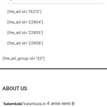
[the_ad id='15212']
[the_ad id='22854']
[the_ad id='22855']
[the_ad id='22856']
[the_ad_group id="33"]
ABOUT US
“
kalamkala
“kalamkala.in में आपका स्वागत है!