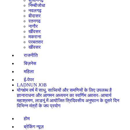
सुजानगढ़
निम्बीजोधा
नवलगढ़
बीदासर
रतनगढ
नागौर
खींवसर
मकराना
परबतसर
खींवसर
राजनीति
बिज़नेस
महिला
ई-पेपर
LADNUN JOB
योगक्षेम वर्ष में साधु, साध्वियों और समणियों के लिए उपलब्ध है
ज्ञानाराधना और आगमन अध्ययन का स्वर्णिम अवसर- आचार्य
महाश्रमण, लाडनूं में आयोजित त्रिदिवसीय अनुष्ठान के दूसरे दिन
विभिन्न मंत्रों के जप प्रयोग
होम
ब्रेकिंग न्यूज़