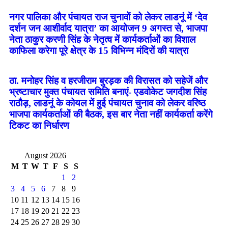
नगर पालिका और पंचायत राज चुनावों को लेकर लाडनूं में ‘देव
दर्शन जन आशीर्वाद यात्रा’ का आयोजन 9 अगस्त से, भाजपा
नेता ठाकुर करणी सिंह के नेतृत्व में कार्यकर्ताओं का विशाल
काफिला करेगा पूरे क्षेत्र के 15 विभिन्न मंदिरों की यात्रा
ठा. मनोहर सिंह व हरजीराम बुरड़क की विरासत को सहेजें और
भ्रष्टाचार मुक्त पंचायत समिति बनाएं- एडवोकेट जगदीश सिंह
राठौड़, लाडनूं के कोयल में हुई पंचायत चुनाव को लेकर वरिष्ठ
भाजपा कार्यकर्ताओं की बैठक, इस बार नेता नहीं कार्यकर्ता करेंगे
टिकट का निर्धारण
August 2026
M
T
W
T
F
S
S
1
2
3
4
5
6
7
8
9
10
11
12
13
14
15
16
17
18
19
20
21
22
23
24
25
26
27
28
29
30