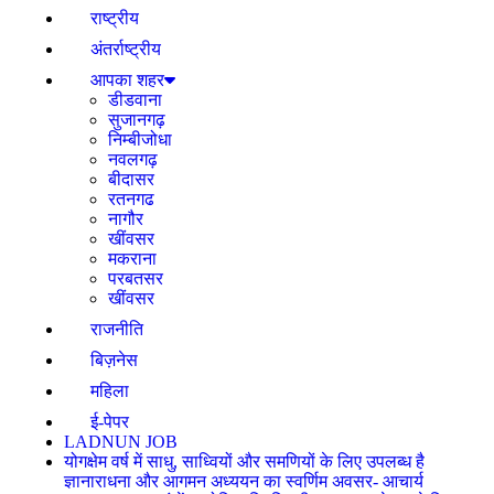
राष्ट्रीय
अंतर्राष्ट्रीय
आपका शहर
डीडवाना
सुजानगढ़
निम्बीजोधा
नवलगढ़
बीदासर
रतनगढ
नागौर
खींवसर
मकराना
परबतसर
खींवसर
राजनीति
बिज़नेस
महिला
ई-पेपर
LADNUN JOB
योगक्षेम वर्ष में साधु, साध्वियों और समणियों के लिए उपलब्ध है
ज्ञानाराधना और आगमन अध्ययन का स्वर्णिम अवसर- आचार्य