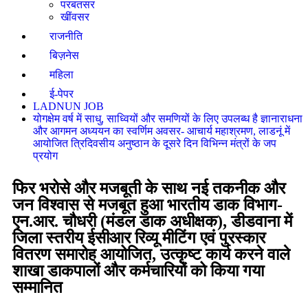
परबतसर
खींवसर
राजनीति
बिज़नेस
महिला
ई-पेपर
LADNUN JOB
योगक्षेम वर्ष में साधु, साध्वियों और समणियों के लिए उपलब्ध है ज्ञानाराधना
और आगमन अध्ययन का स्वर्णिम अवसर- आचार्य महाश्रमण, लाडनूं में
आयोजित त्रिदिवसीय अनुष्ठान के दूसरे दिन विभिन्न मंत्रों के जप
प्रयोग
फिर भरोसे और मजबूती के साथ नई तकनीक और
जन विश्वास से मजबूत हुआ भारतीय डाक विभाग-
एन.आर. चौधरी (मंडल डाक अधीक्षक), डीडवाना में
जिला स्तरीय ईसीआर रिव्यू मीटिंग एवं पुरस्कार
वितरण समारोह आयोजित, उत्कृष्ट कार्य करने वाले
शाखा डाकपालों और कर्मचारियों को किया गया
सम्मानित