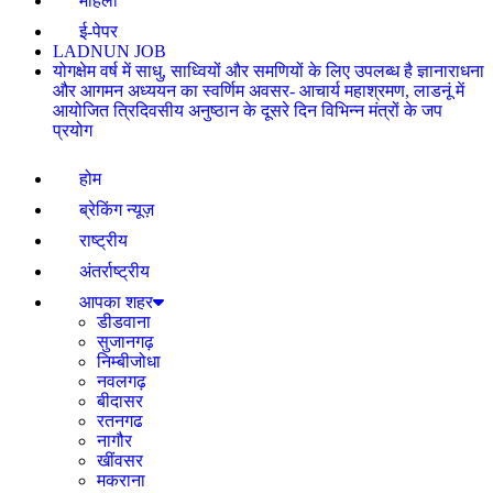
महिला
ई-पेपर
LADNUN JOB
योगक्षेम वर्ष में साधु, साध्वियों और समणियों के लिए उपलब्ध है ज्ञानाराधना
और आगमन अध्ययन का स्वर्णिम अवसर- आचार्य महाश्रमण, लाडनूं में
आयोजित त्रिदिवसीय अनुष्ठान के दूसरे दिन विभिन्न मंत्रों के जप
प्रयोग
होम
ब्रेकिंग न्यूज़
राष्ट्रीय
अंतर्राष्ट्रीय
आपका शहर
डीडवाना
सुजानगढ़
निम्बीजोधा
नवलगढ़
बीदासर
रतनगढ
नागौर
खींवसर
मकराना