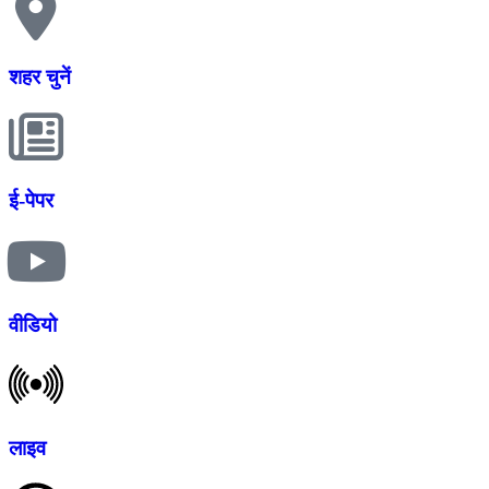
शहर चुनें
ई-पेपर
वीडियो
लाइव