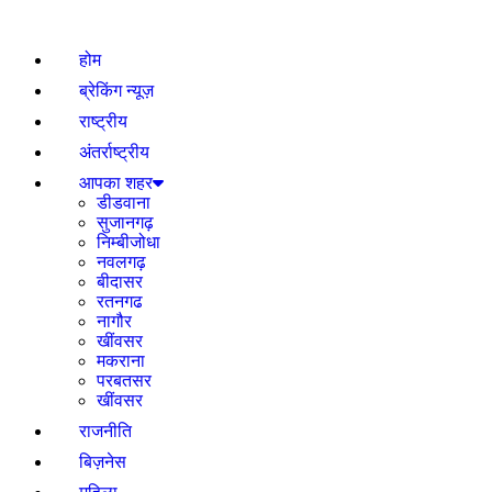
होम
ब्रेकिंग न्यूज़
राष्ट्रीय
अंतर्राष्ट्रीय
आपका शहर
डीडवाना
सुजानगढ़
निम्बीजोधा
नवलगढ़
बीदासर
रतनगढ
नागौर
खींवसर
मकराना
परबतसर
खींवसर
राजनीति
बिज़नेस