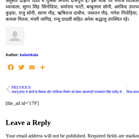
अनुसार दक्षिण दिशा में तुलसी लगाना दोषपूर्ण है। इस मौके पर मनोज ध्यावाला, 
ध्यावाला, सुगन सिंह सिंगोदिया, धर्माराम भाटी, बाबुलाल सोनी, अरविन्द उपा
कुइया, राजु सोनी, सागर गौड़, ऋषिराज दाधीच, नवरतन गौड़, गणेश गिनोड़िया, मो
कमला मितल, भंवरी जांगिड़, रन्जू दादली सहित अनेक श्रद्धालु उपस्थित रहे।
Author:
kalamkala
Facebook
Twitter
Email
Share
PREVIOUS
लाडनूं क्षेत्र में खेलों के विकास और स्टेडियम निर्माण को लेकर खेलमंत्री राज्यवर्धन सिंह राठौड़ से की भेंट, भाजपा नेता ठाकुर करणीसिंह ने रखी विभिन्न समस्याएं, सहयोग का मिला आश्वासन
[the_ad id='179']
Leave a Reply
Your email address will not be published.
Required fields are mark