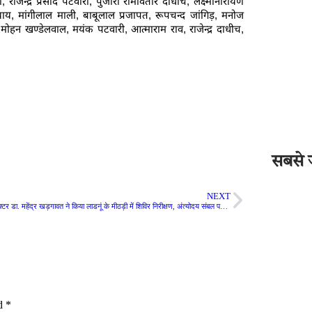
राजेन्द्र प्रसाद पटवारी, पुजारी रामावतार दाधीच, लक्ष्मीनारायण
ध्याय, मांगीलाल माली, बाबूलाल प्रजापत, रूपचन्द जांगिड़, मनोज
हन खण्डेलवाल, मयंक पटवारी, आत्माराम राव, राजेन्द्र दाधीच,
सबसे ज
NEXT
जिला कलक्टर डा. महेंद्र खड़गावत ने किया लाडनूं के मीठड़ी में शिविर निरीक्षण, अंत्योदय संबल पखवाड़ा के शिविर में पहुंच कर लोगों से संवाद कर जानी समस्याएं
ed
*