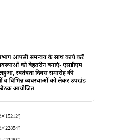
िभाग आपसी समन्वय के साथ कार्य करें
यवस्थाओं को बेहतरीन बनाएं- एसडीएम
हुआ, स्वतंत्रता दिवस समारोह की
यों व विभिन्न व्यवस्थाओं को लेकर उपखंड
य बैठक आयोजित
id='15212']
id='22854']
id='22855']