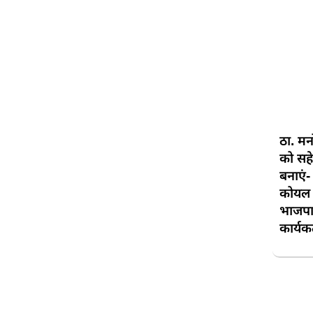
ठा. मन
को सहे
बनाएं-
कोयल म
भाजपा 
कार्यकर