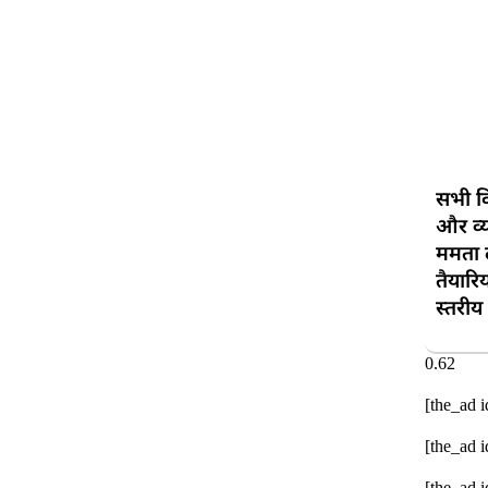
सभी व
और व्
ममता ल
तैयारि
स्तरी
[the_ad 
[the_ad 
[the_ad 