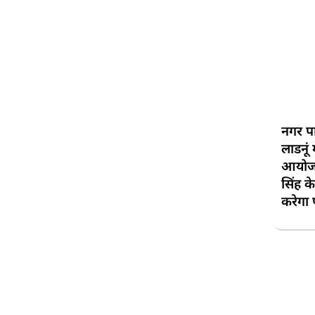
नगर प
लाडनूं 
आयोजन
सिंह क
करेगा पू