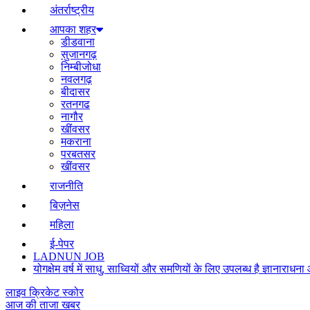
अंतर्राष्ट्रीय
आपका शहर
डीडवाना
सुजानगढ़
निम्बीजोधा
नवलगढ़
बीदासर
रतनगढ
नागौर
खींवसर
मकराना
परबतसर
खींवसर
राजनीति
बिज़नेस
महिला
ई-पेपर
LADNUN JOB
योगक्षेम वर्ष में साधु, साध्वियों और समणियों के लिए उपलब्ध है ज्ञानार
लाइव क्रिकेट स्कोर
आज की ताजा खबर