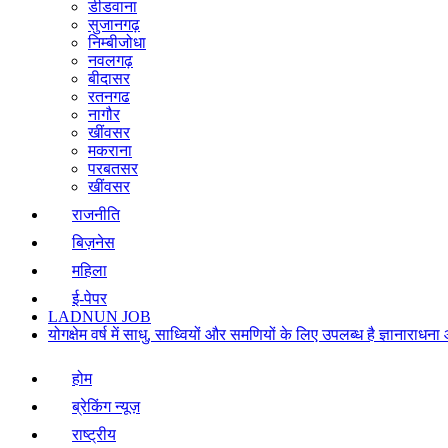
डीडवाना
सुजानगढ़
निम्बीजोधा
नवलगढ़
बीदासर
रतनगढ
नागौर
खींवसर
मकराना
परबतसर
खींवसर
राजनीति
बिज़नेस
महिला
ई-पेपर
LADNUN JOB
योगक्षेम वर्ष में साधु, साध्वियों और समणियों के लिए उपलब्ध है ज्ञानार
होम
ब्रेकिंग न्यूज़
राष्ट्रीय