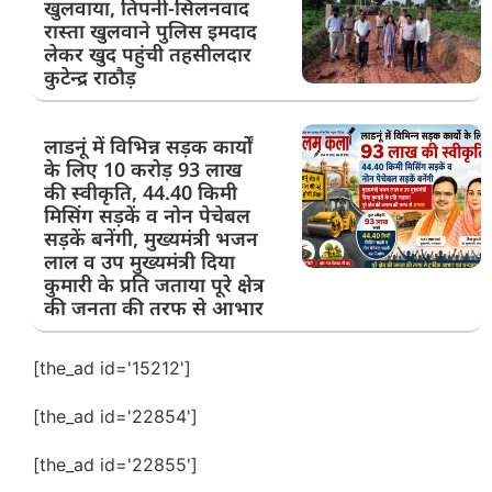
खुलवाया, तिपनी-सिलनवाद
रास्ता खुलवाने पुलिस इमदाद
लेकर खुद पहुंची तहसीलदार
कुटेन्द्र राठौड़
लाडनूं में विभिन्न सड़क कार्यों
के लिए 10 करोड़ 93 लाख
की स्वीकृति, 44.40 किमी
मिसिंग सड़कें व नोन पेचेबल
सड़कें बनेंगी, मुख्यमंत्री भजन
लाल व उप मुख्यमंत्री दिया
कुमारी के प्रति जताया पूरे क्षेत्र
की जनता की तरफ से आभार
[the_ad id='15212']
[the_ad id='22854']
[the_ad id='22855']