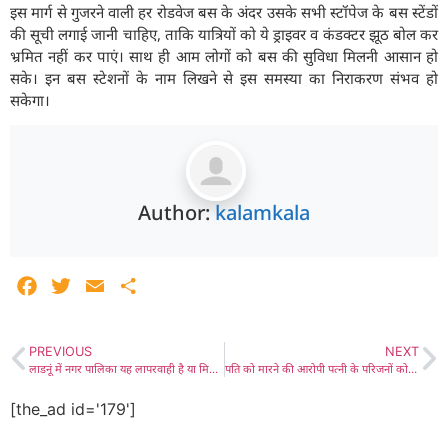
इस मार्ग से गुजरने वाली हर रोडवेज बस के अंदर उसके सभी स्टॉपेज के बस स्टेंडों
की सूची लगाई जानी चाहिए, ताकि यात्रियों को ये ड्राइवर व कंडक्टर झूठ बोल कर
भ्रमित नहीं कर पाएं। साथ ही आम लोगों को बस की सुविधा मिलनी आसान हो
सके। इन बस स्टेशनों के नाम लिखने से इस समस्या का निराकरण संभव हो
सकेगा।
Author:
kalamkala
Facebook
Twitter
Email
Share
PREVIOUS
NEXT
लाडनूं में नगर पालिका यह लापरवाही है या मिलीभगत- नाली और रास्ते की जमीन पर अतिक्रमण कर भवन निर्माण की प्रवृत्ति बढ़ी, संस्थाएं भी नहीं रही पीछे, पहली पट्टी में मंगलम होस्पीटल के पास खुलेआम धड़ल्ले से अवैध निर्माण कर अतिक्रमण जारी, तीन शिकायतें हुई पर कोई कार्रवाई नहीं
पति को मारने की आरोपी पत्नी के परिजनों को भी गिरफ्तार करने की मांग, एक करोड़ का मुआवजा और सरकारी नौकरी देने पर भी लोग अड़े, कलेक्टर व एसपी कार्यालय का घेराव व प्रदर्शन, भेंट कर वार्ता की पर असफल रही
[the_ad id='179']