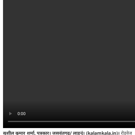
सुशील कुमार शर्मा, पत्रकार। जसवंतगढ/ लाडनूं। (kalamkala.in)।
रोडवेज