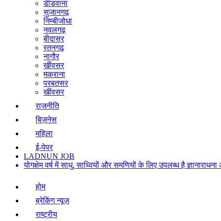
डीडवाना
सुजानगढ़
निम्बीजोधा
नवलगढ़
बीदासर
रतनगढ
नागौर
खींवसर
मकराना
परबतसर
खींवसर
राजनीति
बिज़नेस
महिला
ई-पेपर
LADNUN JOB
योगक्षेम वर्ष में साधु, साध्वियों और समणियों के लिए उपलब्ध है ज्ञानार
होम
ब्रेकिंग न्यूज़
राष्ट्रीय