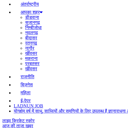
अंतर्राष्ट्रीय
आपका शहर
डीडवाना
सुजानगढ़
निम्बीजोधा
नवलगढ़
बीदासर
रतनगढ
नागौर
खींवसर
मकराना
परबतसर
खींवसर
राजनीति
बिज़नेस
महिला
ई-पेपर
LADNUN JOB
योगक्षेम वर्ष में साधु, साध्वियों और समणियों के लिए उपलब्ध है ज्ञानार
लाइव क्रिकेट स्कोर
आज की ताजा खबर