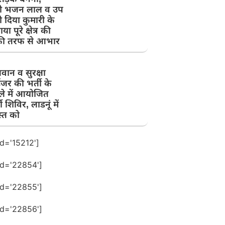
त्री भजन लाल व उप
्री दिया कुमारी के
या पूरे क्षेत्र की
ी तरफ से आभार
जवान व सुरक्षा
जर की भर्ती के
ले में आयोजित
ती शिविर, लाडनूं में
्त को
id='15212']
id='22854']
id='22855']
id='22856']