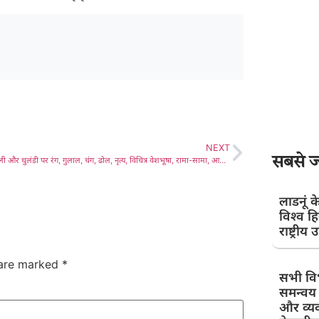
NEXT
सबसे ज्
लाडनूं में होली और धुलंडी पर रंग, गुलाल, चंग, ढोल, नृत्य, विचित्र वेशभूषा, रामा-सामा, आशीषों से लड़ालूम रहा माहौल, राजनीतिक लोग भी हुए मस्ती से सराबोर, होली स्नेह मिलन भी आयोजित किए
लाडनूं क
विश्व हि
राष्ट्रीय 
 are marked
*
सभी व
समन्वय 
और व्य