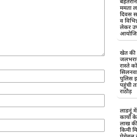
बेहतरी
ममता लह
दिवस सम
व विभिन
लेकर उ
आयोजि
खेत की म
जलभराव
रास्ते 
सिलनवाद
पुलिस 
पहुंची त
राठौड़
लाडनूं म
कार्यों
लाख की 
किमी मि
पेचेबल स