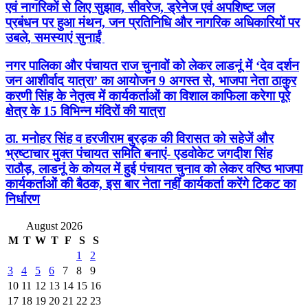
एवं नागरिकों से लिए सुझाव, सीवरेज, ड्रेनेज एवं अपशिष्ट जल
प्रबंधन पर हुआ मंथन, जन प्रतिनिधि और नागरिक अधिकारियों पर
उबले, समस्याएं सुनाईं
नगर पालिका और पंचायत राज चुनावों को लेकर लाडनूं में ‘देव दर्शन
जन आशीर्वाद यात्रा’ का आयोजन 9 अगस्त से, भाजपा नेता ठाकुर
करणी सिंह के नेतृत्व में कार्यकर्ताओं का विशाल काफिला करेगा पूरे
क्षेत्र के 15 विभिन्न मंदिरों की यात्रा
ठा. मनोहर सिंह व हरजीराम बुरड़क की विरासत को सहेजें और
भ्रष्टाचार मुक्त पंचायत समिति बनाएं- एडवोकेट जगदीश सिंह
राठौड़, लाडनूं के कोयल में हुई पंचायत चुनाव को लेकर वरिष्ठ भाजपा
कार्यकर्ताओं की बैठक, इस बार नेता नहीं कार्यकर्ता करेंगे टिकट का
निर्धारण
August 2026
M
T
W
T
F
S
S
1
2
3
4
5
6
7
8
9
10
11
12
13
14
15
16
17
18
19
20
21
22
23