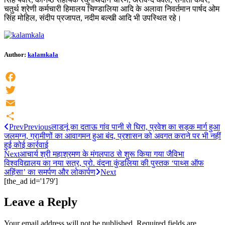
चतुर्थ श्रेणी कर्मचारी हिमालय चिण्डालिया आदि के अलावा निवर्तमान पार्षद ओम
सिंह मोहिल, संदीप प्रजापत, नदीम बल्खी आदि भी उपस्थित रहे।
Author:
kalamkala
Facebook
Twitter
Email
Prev
Previous
लाडनूं का दताऊ गांव पानी से घिरा, प्रवेश का सड़क मार्ग हुआ
Share
जलमग्न, ग्रामीणों का आवागमन हुआ बंद, प्रशासन को अवगत कराने पर भी नहीं
हुई कोई कार्रवाई
Next
आचार्य श्री महाश्रमण के मंगलपाठ से शुरू किया गया जैविभा
विश्वविद्यालय का नया सत्र, प्रो. वंदना कुंडलिया की पुस्तक ‘पाथ्स ऑफ
अहिंसा’ का समर्पण और लोकार्पण
Next
[the_ad id='179']
Leave a Reply
Your email address will not be published.
Required fields are