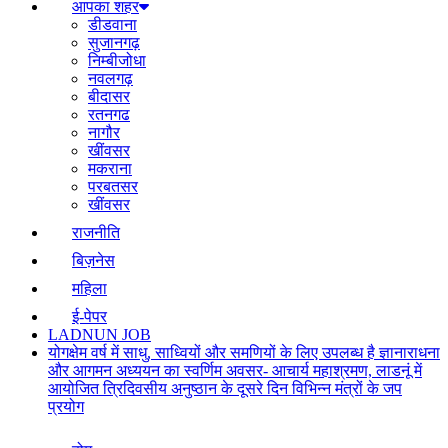
आपका शहर
डीडवाना
सुजानगढ़
निम्बीजोधा
नवलगढ़
बीदासर
रतनगढ
नागौर
खींवसर
मकराना
परबतसर
खींवसर
राजनीति
बिज़नेस
महिला
ई-पेपर
LADNUN JOB
योगक्षेम वर्ष में साधु, साध्वियों और समणियों के लिए उपलब्ध है ज्ञानाराधना
और आगमन अध्ययन का स्वर्णिम अवसर- आचार्य महाश्रमण, लाडनूं में
आयोजित त्रिदिवसीय अनुष्ठान के दूसरे दिन विभिन्न मंत्रों के जप
प्रयोग