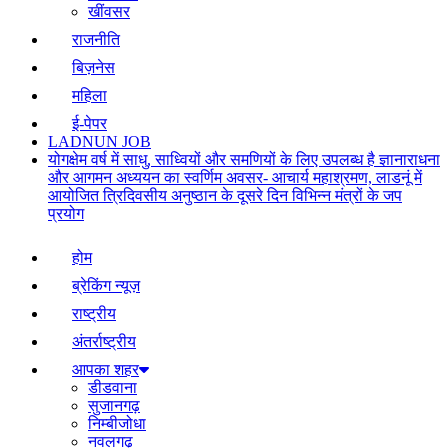
खींवसर
राजनीति
बिज़नेस
महिला
ई-पेपर
LADNUN JOB
योगक्षेम वर्ष में साधु, साध्वियों और समणियों के लिए उपलब्ध है ज्ञानाराधना
और आगमन अध्ययन का स्वर्णिम अवसर- आचार्य महाश्रमण, लाडनूं में
आयोजित त्रिदिवसीय अनुष्ठान के दूसरे दिन विभिन्न मंत्रों के जप
प्रयोग
होम
ब्रेकिंग न्यूज़
राष्ट्रीय
अंतर्राष्ट्रीय
आपका शहर
डीडवाना
सुजानगढ़
निम्बीजोधा
नवलगढ़