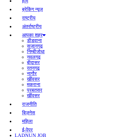
होम
ब्रेकिंग न्यूज़
राष्ट्रीय
अंतर्राष्ट्रीय
आपका शहर
डीडवाना
सुजानगढ़
निम्बीजोधा
नवलगढ़
बीदासर
रतनगढ
नागौर
खींवसर
मकराना
परबतसर
खींवसर
राजनीति
बिज़नेस
महिला
ई-पेपर
LADNUN JOB