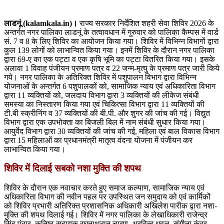
लाडनूं (kalamkala.in)।
राज्य सरकार निर्देशित शहरी सेवा शिविर 2026 के
अन्तर्गत नगर पालिका लाडनूं के तत्वावधान में गुरुवार को पालिका कैम्पस में वार्ड
सं. 7 व 8 के लिए शिविर का आयोजन किया गया। शिविर में विभिन्न विभागों द्वारा
कुल 139 लोगों को लाभान्वित किया गया। इनमें शिविर के दौरान नगर पालिका
द्वारा 69-ए का एक पट्टा व एक कृषि भूमि का पट्टा वितरित किया गया। इसके
अलावा 1 विवाह पंजीयन प्रमाण पत्र व 22 जन्म-मृत्यु के प्रमाण पत्र जारी किये
गये। नगर पालिका के अतिरिक्त शिविर में पशुपालन विभाग द्वारा विभिन्न
योजनाओं के अन्तर्गत 6 पशुपालकों को, सामाजिक न्याय एवं अधिकारिता विभाग
द्वारा 11 व्यक्तियों को, जलदाय विभाग द्वारा 3 व्यक्तियों की लीकेज संबंधी
समस्या का निस्तारण किया गया एवं चिकित्सा विभाग द्वारा 11 व्यक्तियों की
टी.बी स्क्रीनिंग व 37 व्यक्तियों की बी.पी. और शुगर की जांच की गई। विद्युत
विभाग द्वारा एक उपभोक्ता का बिजली बिल में नाम संबंधी सुधार किया गया।
आयुर्वेद विभाग द्वारा 30 व्यक्तियों की जांच की गई, महिला एवं बाल विकास विभाग
द्वारा 15 महिलाओं का प्रधानमंत्री मातृत्व वंदना योजना में पंजीयन कर
लाभान्वित किया गया।
शिविर में दिलाई सबको नशा मुक्ति की शपथ
शिविर के दौरान एक नवाचार करते हुए समाज कल्याण, सामाजिक न्याय एवं
अधिकारिता विभाग की नवीन पहल पर उपस्थित जन समुदाय को एवं कार्मिकों
को शिविर प्रभारी अतिरिक्त प्रशासनिक अधिकारी अखिलेश पारीक द्वारा नशा-
मुक्ति की शपथ दिलाई गई। शिविर में नगर पालिका के लेखाधिकारी राजेन्द्र
सिंह पंवार, कनिष्ठ सहायक रघुनाथदान चारण, अरविन्द धवल, संगीता कंवर,