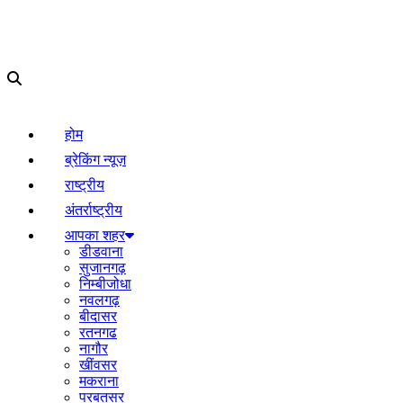
होम
ब्रेकिंग न्यूज़
राष्ट्रीय
अंतर्राष्ट्रीय
आपका शहर
डीडवाना
सुजानगढ़
निम्बीजोधा
नवलगढ़
बीदासर
रतनगढ
नागौर
खींवसर
मकराना
परबतसर