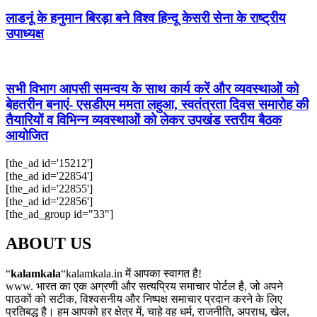
लाडनूं के हनुमान बिरड़ा बने विश्व हिन्दू केसरी सेना के राष्ट्रीय
उपाध्यक्ष
सभी विभाग आपसी समन्वय के साथ कार्य करें और व्यवस्थाओं को
बेहतरीन बनाएं- एसडीएम ममता लहुआ, स्वतंत्रता दिवस समारोह की
तैयारियों व विभिन्न व्यवस्थाओं को लेकर उपखंड स्तरीय बैठक
आयोजित
[the_ad id='15212']
[the_ad id='22854']
[the_ad id='22855']
[the_ad id='22856']
[the_ad_group id="33"]
ABOUT US
“
kalamkala
“kalamkala.in में आपका स्वागत है!
www. भारत का एक अग्रणी और सत्यप्रिय समाचार पोर्टल है, जो अपने
पाठकों को सटीक, विश्वसनीय और निष्पक्ष समाचार प्रदान करने के लिए
प्रतिबद्ध है। हम आपको हर क्षेत्र में, चाहे वह धर्म, राजनीति, अपराध, खेल,