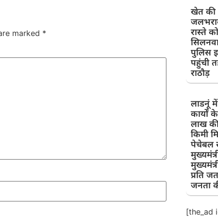
खेत की म
जलभराव
रास्ते 
 are marked
*
सिलनवाद
पुलिस 
पहुंची त
राठौड़
लाडनूं म
कार्यों
लाख की 
किमी मि
पेचेबल स
मुख्यमं
मुख्यमंत
प्रति जता
जनता क
[the_ad 