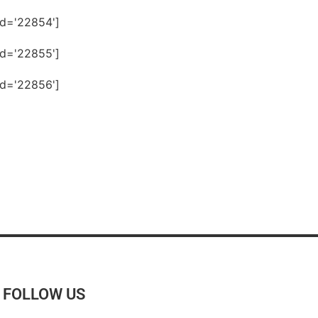
id='22854']
id='22855']
id='22856']
FOLLOW US