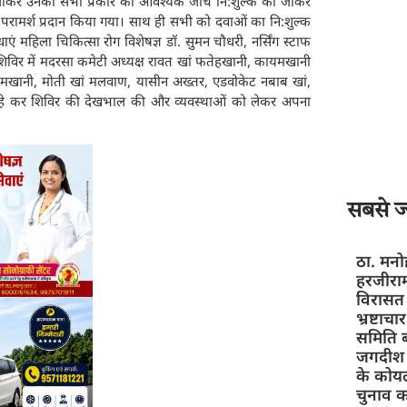
 जाकर उनकी सभी प्रकार की आवश्यक जांचें नि:शुल्क की जाकर
य परामर्श प्रदान किया गया। साथ ही सभी को दवाओं का नि:शुल्क
एं महिला चिकित्सा रोग विशेषज्ञ डॉ. सुमन चौधरी, नर्सिंग स्टाफ
की। शिविर में मदरसा कमेटी अध्यक्ष रावत खां फतेहखानी, कायमखानी
यमखानी, मोती खां मलवाण, यासीन अख्तर, एडवोकेट नबाब खां,
 रहे कर शिविर की देखभाल की और व्यवस्थाओं को लेकर अपना
सबसे ज्
ठा. मनो
हरजीराम
विरासत
भ्रष्टाच
समिति ब
जगदीश स
के कोयल
चुनाव क