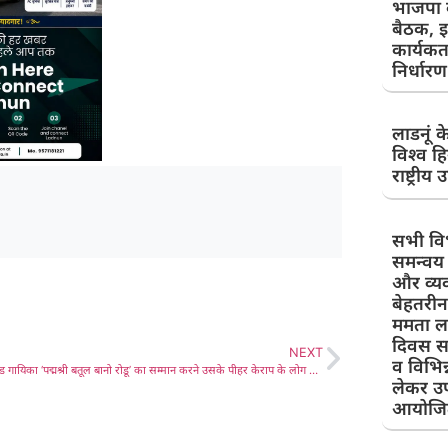
भाजपा क
बैठक, इ
कार्यकर्
निर्धारण
लाडनूं क
विश्व हि
राष्ट्रीय 
सभी व
समन्वय 
और व्य
बेहतरी
ममता लह
दिवस सम
NEXT
व विभिन
सुप्रसिद्ध मांड गायिका ‘पद्मश्री बतूल बानो रोडू’ का सम्मान करने उसके पीहर केराप के लोग उमड़े, किया अभूतपूर्व स्वागत, 4 महाद्वीपों में सम्मान प्राप्त बतूल बानो उर्फ अजू बाई ने 29 देशों में फहराया भारतीय संस्कृति का परचम
लेकर उ
आयोजि