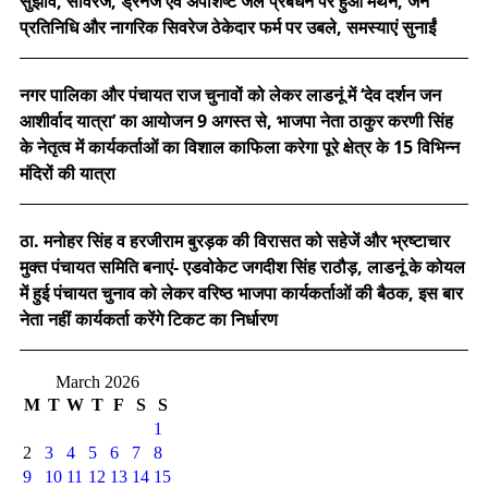
सुझाव, सीवरेज, ड्रेनेज एवं अपशिष्ट जल प्रबंधन पर हुआ मंथन, जन
प्रतिनिधि और नागरिक सिवरेज ठेकेदार फर्म पर उबले, समस्याएं सुनाईं
नगर पालिका और पंचायत राज चुनावों को लेकर लाडनूं में ‘देव दर्शन जन
आशीर्वाद यात्रा’ का आयोजन 9 अगस्त से, भाजपा नेता ठाकुर करणी सिंह
के नेतृत्व में कार्यकर्ताओं का विशाल काफिला करेगा पूरे क्षेत्र के 15 विभिन्न
मंदिरों की यात्रा
ठा. मनोहर सिंह व हरजीराम बुरड़क की विरासत को सहेजें और भ्रष्टाचार
मुक्त पंचायत समिति बनाएं- एडवोकेट जगदीश सिंह राठौड़, लाडनूं के कोयल
में हुई पंचायत चुनाव को लेकर वरिष्ठ भाजपा कार्यकर्ताओं की बैठक, इस बार
नेता नहीं कार्यकर्ता करेंगे टिकट का निर्धारण
March 2026
M
T
W
T
F
S
S
1
2
3
4
5
6
7
8
9
10
11
12
13
14
15