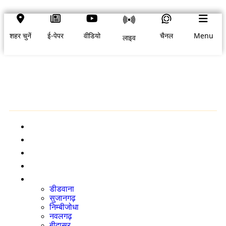
शहर चुनें
ई-पेपर
वीडियो
चैनल
Menu
लाइव
शहर चुनें
होम
ब्रेकिंग न्यूज़
राष्ट्रीय
अंतर्राष्ट्रीय
आपका शहर
डीडवाना
सुजानगढ़
निम्बीजोधा
नवलगढ़
बीदासर