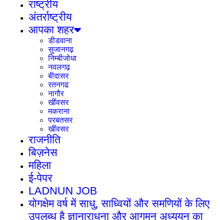
राष्ट्रीय
अंतर्राष्ट्रीय
आपका शहर
डीडवाना
सुजानगढ़
निम्बीजोधा
नवलगढ़
बीदासर
रतनगढ
नागौर
खींवसर
मकराना
परबतसर
खींवसर
राजनीति
बिज़नेस
महिला
ई-पेपर
LADNUN JOB
योगक्षेम वर्ष में साधु, साध्वियों और समणियों के लिए
उपलब्ध है ज्ञानाराधना और आगमन अध्ययन का