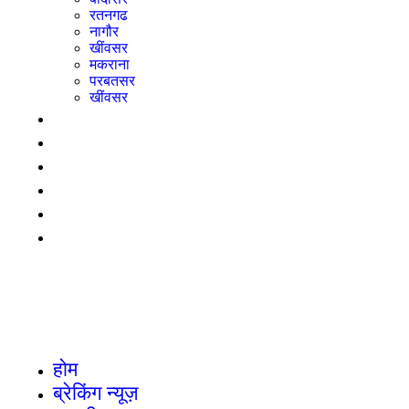
रतनगढ
नागौर
खींवसर
मकराना
परबतसर
खींवसर
राजनीति
बिज़नेस
महिला
ई-पेपर
LADNUN JOB
योगक्षेम वर्ष में साधु, साध्वियों और समणियों के लिए
उपलब्ध है ज्ञानाराधना और आगमन अध्ययन का
स्वर्णिम अवसर- आचार्य महाश्रमण, लाडनूं में
आयोजित त्रिदिवसीय अनुष्ठान के दूसरे दिन
विभिन्न मंत्रों के जप प्रयोग
होम
ब्रेकिंग न्यूज़