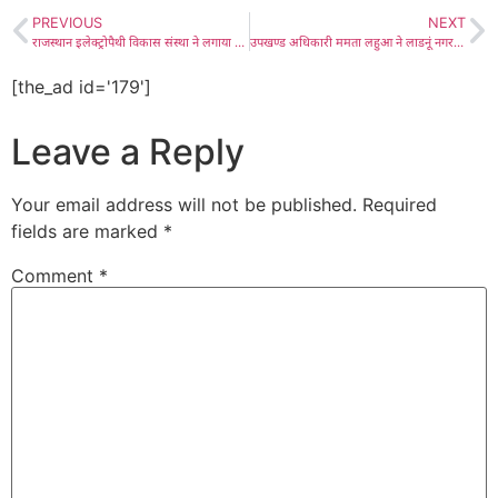
PREVIOUS
NEXT
राजस्थान इलेक्ट्रोपैथी विकास संस्था ने लगाया विशाल नि:शुल्क चिकित्सा शिविर, इलेक्ट्रोपैथी से किया सैंकड़ों मरीजों का उपचार
उपखण्ड अधिकारी ममता लहुआ ने लाडनूं नगर पालिका में आयोजित शहरी सेवा शिविर मे ली रिव्यू मीटिंग, दिये निर्देश व बांटे पट्टे
[the_ad id='179']
Leave a Reply
Your email address will not be published.
Required
fields are marked
*
Comment
*