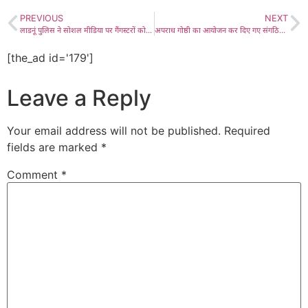
PREVIOUS
NEXT
लाडनूं पुलिस ने सोशल मीडिया पर गैंगस्टरों को फॉलो करने, उनकी प्रशंसा व शेयर करने, प्रचारित करने के आरोप में 5 युवकों को किया गिरफ्तार, लाडनूं के बड़ा बास के रहने वाले ये पांचों युवक इंस्टाग्राम पर “302” एवं “47” नाम से ग्रुप बनाकर आपराधिक प्रवृत्ति से संबंधित पोस्ट साझा करते और युवाओं को गुमराह कर उन्हें अपराध की ओर प्रेरित करते थे
अपराध गोष्ठी का आयोजन कर दिए गए संगठित अपराधों पर कठोर कार्रवाई के निर्देश, जिला पुलिस अधीक्षक डॉ. प्यारेलाल शिवराण ने जिले भर के पुलिस अधिकारियों से किया विचार-विमर्श और नाकाबंदी व पेंडिंग मामलों के निस्तारण पर दिया जोर
[the_ad id='179']
Leave a Reply
Your email address will not be published.
Required
fields are marked
*
Comment
*