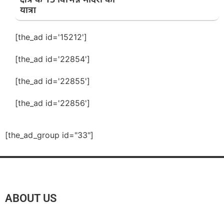
यात्रा
[the_ad id='15212']
[the_ad id='22854']
[the_ad id='22855']
[the_ad id='22856']
[the_ad_group id="33"]
ABOUT US