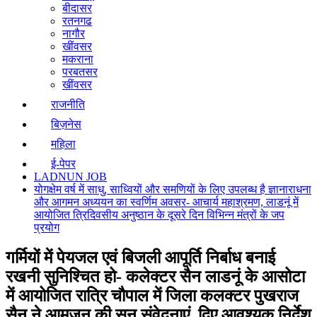
बीदासर
रतनगढ
नागौर
खींवसर
मकराना
परबतसर
खींवसर
राजनीति
बिज़नेस
महिला
ई-पेपर
LADNUN JOB
योगक्षेम वर्ष में साधु, साध्वियों और समणियों के लिए उपलब्ध है ज्ञानाराधना
और आगमन अध्ययन का स्वर्णिम अवसर- आचार्य महाश्रमण, लाडनूं में
आयोजित त्रिदिवसीय अनुष्ठान के दूसरे दिन विभिन्न मंत्रों के जप
प्रयोग
गर्मियों में पेयजल एवं बिजली आपूर्ति निर्बाध बनाई
रखनी सुनिश्चित हो- कलेक्टर सैन लाडनूं के आसोटा
में आयोजित रात्रि चौपाल में जिला कलक्टर पुखराज
सैन ने आमजन की सुनु संवेदनाएं, दिए आवश्यक निर्देश