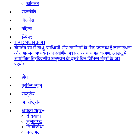
खींवसर
राजनीति
बिज़नेस
महिला
ई-पेपर
LADNUN JOB
योगक्षेम वर्ष में साधु, साध्वियों और समणियों के लिए उपलब्ध है ज्ञानाराधना
और आगमन अध्ययन का स्वर्णिम अवसर- आचार्य महाश्रमण, लाडनूं में
आयोजित त्रिदिवसीय अनुष्ठान के दूसरे दिन विभिन्न मंत्रों के जप
प्रयोग
होम
ब्रेकिंग न्यूज़
राष्ट्रीय
अंतर्राष्ट्रीय
आपका शहर
डीडवाना
सुजानगढ़
निम्बीजोधा
नवलगढ़