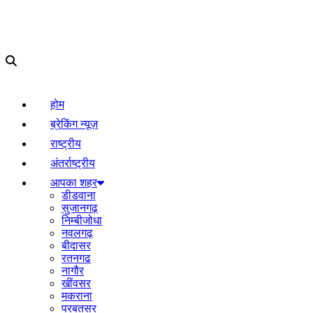
होम
ब्रेकिंग न्यूज़
राष्ट्रीय
अंतर्राष्ट्रीय
आपका शहर
डीडवाना
सुजानगढ़
निम्बीजोधा
नवलगढ़
बीदासर
रतनगढ
नागौर
खींवसर
मकराना
परबतसर