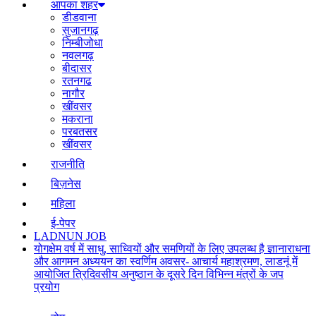
आपका शहर
डीडवाना
सुजानगढ़
निम्बीजोधा
नवलगढ़
बीदासर
रतनगढ
नागौर
खींवसर
मकराना
परबतसर
खींवसर
राजनीति
बिज़नेस
महिला
ई-पेपर
LADNUN JOB
योगक्षेम वर्ष में साधु, साध्वियों और समणियों के लिए उपलब्ध है ज्ञानाराधना
और आगमन अध्ययन का स्वर्णिम अवसर- आचार्य महाश्रमण, लाडनूं में
आयोजित त्रिदिवसीय अनुष्ठान के दूसरे दिन विभिन्न मंत्रों के जप
प्रयोग