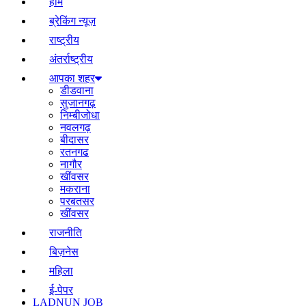
होम
ब्रेकिंग न्यूज़
राष्ट्रीय
अंतर्राष्ट्रीय
आपका शहर
डीडवाना
सुजानगढ़
निम्बीजोधा
नवलगढ़
बीदासर
रतनगढ
नागौर
खींवसर
मकराना
परबतसर
खींवसर
राजनीति
बिज़नेस
महिला
ई-पेपर
LADNUN JOB