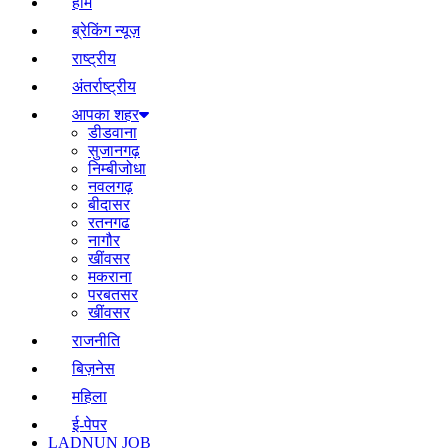
होम
ब्रेकिंग न्यूज़
राष्ट्रीय
अंतर्राष्ट्रीय
आपका शहर
डीडवाना
सुजानगढ़
निम्बीजोधा
नवलगढ़
बीदासर
रतनगढ
नागौर
खींवसर
मकराना
परबतसर
खींवसर
राजनीति
बिज़नेस
महिला
ई-पेपर
LADNUN JOB