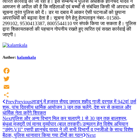
त्वरित कार्रवाई की जा रही है। इस सम्बन्ध में पुलिस अधीक्षक ज्ञानचंद यादव ने
आमजन से अपील की है कि महिलाओं एवं बच्चों से संबंधित किसी भी अपराध की
सूचना तुरंत पुलिस को दें। डर या दबाव में आकर ऐसी घटनाओं को छुपाना
अपराधियों को बढ़ावा देता है। सूचना देने हेतु हेल्पलाइन नंबर- 01580-
299102, 9530413387, 8005544110 पर संपर्क किया जा सकता है। पुलिस
द्वारा शिकायतकर्ता की पहचान गोपनीय रखते हुए त्वरित एवं सख्त कार्रवाई की
जाएगी।
Author:
kalamkala
Facebook
Twitter
Email
Prev
Previous
लाडनूं में हजरत सैयद उमराव शहीद गाजी दरगाह में 942वां उर्स
Share
शुरू, पांच दिवसीय धार्मिक आयोजन 3 जून तक चलेंगे, देश भर से कव्वाल और
धार्मिक नेता करेंगे शिरकत
Next
पुलिस और अन्य विभाग मिल कर चलाएंगे 1 से 30 जून तक बालश्रम,
बंधुआ मजदूरी एवं मानव दुर्व्यापार (बाल तस्करी) उन्मुलन हेतु विशेष अभियान
“उमंग-VII” एसपी ज्ञानचंद यादव ने ली सभी विभागों व एनजीओ के साथ विशेष
बैठक, पुलिस थानावार किया गया टीमों का गठन
Next