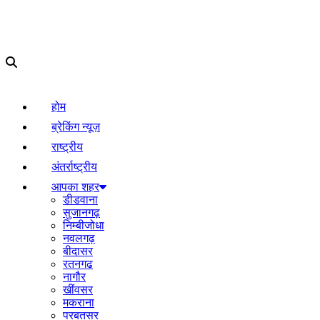
होम
ब्रेकिंग न्यूज़
राष्ट्रीय
अंतर्राष्ट्रीय
आपका शहर
डीडवाना
सुजानगढ़
निम्बीजोधा
नवलगढ़
बीदासर
रतनगढ
नागौर
खींवसर
मकराना
परबतसर