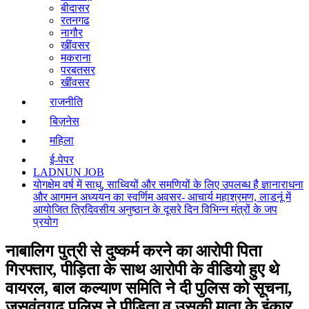
बीदासर
रतनगढ
नागौर
खींवसर
मकराना
परबतसर
खींवसर
राजनीति
बिज़नेस
महिला
ई-पेपर
LADNUN JOB
योगक्षेम वर्ष में साधु, साध्वियों और समणियों के लिए उपलब्ध है ज्ञानाराधना
और आगमन अध्ययन का स्वर्णिम अवसर- आचार्य महाश्रमण, लाडनूं में
आयोजित त्रिदिवसीय अनुष्ठान के दूसरे दिन विभिन्न मंत्रों के जप
प्रयोग
नाबालिग पुत्री से दुष्कर्म करने का आरोपी पिता
गिरफ्तार, पीड़िता के साथ आरोपी के वीडियो हुए थे
वायरल, बाल कल्याण समिति ने दी पुलिस को सूचना,
जसवंतगढ पुलिस ने पीड़िता व उसकी माता के इंकार