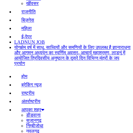
खींवसर
राजनीति
बिज़नेस
महिला
ई-पेपर
LADNUN JOB
योगक्षेम वर्ष में साधु, साध्वियों और समणियों के लिए उपलब्ध है ज्ञानाराधना
और आगमन अध्ययन का स्वर्णिम अवसर- आचार्य महाश्रमण, लाडनूं में
आयोजित त्रिदिवसीय अनुष्ठान के दूसरे दिन विभिन्न मंत्रों के जप
प्रयोग
होम
ब्रेकिंग न्यूज़
राष्ट्रीय
अंतर्राष्ट्रीय
आपका शहर
डीडवाना
सुजानगढ़
निम्बीजोधा
नवलगढ़