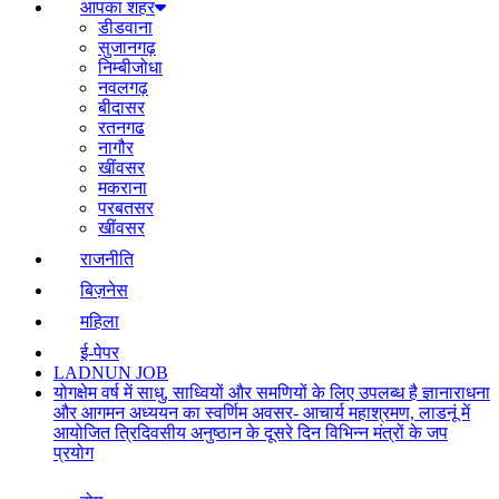
आपका शहर
डीडवाना
सुजानगढ़
निम्बीजोधा
नवलगढ़
बीदासर
रतनगढ
नागौर
खींवसर
मकराना
परबतसर
खींवसर
राजनीति
बिज़नेस
महिला
ई-पेपर
LADNUN JOB
योगक्षेम वर्ष में साधु, साध्वियों और समणियों के लिए उपलब्ध है ज्ञानाराधना
और आगमन अध्ययन का स्वर्णिम अवसर- आचार्य महाश्रमण, लाडनूं में
आयोजित त्रिदिवसीय अनुष्ठान के दूसरे दिन विभिन्न मंत्रों के जप
प्रयोग