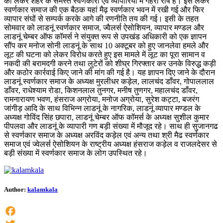
को लेकर शहर के समस्त स्वर्णकारों एवं व्यापारियों में गहरा रोष है। इसे लेकर
स्वर्णकार समाज की एक बैठक यहां मैढ़ स्वर्णकार भवन में रखी गई और फिर
व्यापार संघों से सम्पर्क करके आगे की रणनीति तय की गई। इसी के तहत
सोमवार को लाडनूं स्वर्णकार समाज, ज्वैलर्स ऐसोशियन, व्यापार मण्डल और
लाडनूं चेम्बर ऑफ कॉमर्स ने संयुक्त रूप से उपखंड अधिकारी को एक ज्ञापन
सौंप कर मनोज सोनी लाडनूं के साथ 10 अक्टूबर को हुए जानलेवा हमले और
लूट की घटना को लेकर विरोध करते हुए इस मामले में लूट का पूरा सामान व
नकदी की बरामदगी करने तथा लुटेरों को शीघ्र गिरफ्तार कर उनके विरुद्ध कड़ी
और कठोर कार्रवाई किए जाने की मांग की गई है। यह ज्ञापन दिए जाने के दौरान
लाडनूं स्वर्णकार समाज के अध्यक्ष मुरलीधर कड़ेल, लालचंद डाँवर, गोपाललाल
डाँवर, राधेश्याम रोडा, किशनलाल तुनगर, मनीष तुणगर, महालचंद डाँवर,
रामनारायण भवण, हंसराज अग्रोया, मनोज अग्रोया, सुरेश कट्टा, बजरंग
जांगीड़ आदि के साथ विभिन्न लाडनूं के नागरिक, लाडनूं व्यापार मण्डल के
अध्यक्ष गोविंद सिंह छपारा, लाडनूं चेम्बर ऑफ कॉमर्स के अध्यक्ष सुशील कुमार
पीपलवा और लाडनूं के व्यापारी गण बड़ी संख्या में मौजूद रहे। साथ ही सुजानगढ
से स्वर्णकार समाज के अध्यक्ष अरविंद कड़ेल एवं अन्य तथा श्री मैढ स्वर्णकार
समाज एवं ज्वेलर्स ऐसोशियन के राष्ट्रीय अध्यक्ष हंसराज कड़ेल व राजलदेसर से
बड़ी संख्या में स्वर्णकार समाज के लोग उपस्थित रहे।
Author:
kalamkala