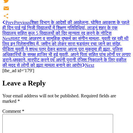
Facebook
Twitter
Email
Prev
Previous
शिक्षा विभाग के आदेशों की अवहेलना, घोषित अवकाश के पहले
Share
ही दिन पाई गई निजी विद्यालयों में शिक्षण गतिविधियां, लाडनूं शहर के एक
विद्यालय सहित कुल 5 विद्यालयों को दिए मान्यता रद्द करने के नोटिस
Next
पलट गया अपहरण व सामुहिक दुष्कर्म का संगीन मामला, युवती रह रही थी
लिव इन रिलेशनशिप में, जमीन को लेकर सारा षड्यंत्र रचा जाने का संदेह,
पीड़िता युवती ने शपथ पत्र देकर बताया अपना पूरा मुकदमा ही झूठा, पुलिस
अधिकारियों के समक्ष हाजिर भी हुई युवती, अपने पिता सहित पांच लोगों पर लगाए
डराने-धमकाने, मारपीट करने एवं अपनी पुरानी रंजिश निकालने के लिए वकील
की मदद से लोगों को झूठा मामला बनाने का आरोप
Next
[the_ad id='179']
Leave a Reply
Your email address will not be published.
Required fields are
marked
*
Comment
*