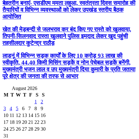
बेहतरीन बनाएं- एसडीएम ममता लहुआ, स्वतंत्रता दिवस समारोह की
तैयारियों व विभिन्न व्यवस्थाओं को लेकर उपखंड स्तरीय बैठक
आयोजित
खेत की मेड़बन्दी से जलभराव कर बंद किए गए रास्ते को खुलवाया,
तिपनी-सिलनवाद रास्ता खुलवाने पुलिस इमदाद लेकर खुद पहुंची
तहसीलदार कुटेन्द्र राठौड़
लाडनूं में विभिन्न सड़क कार्यों के लिए 10 करोड़ 93 लाख की
स्वीकृति, 44.40 किमी मिसिंग सड़कें व नोन पेचेबल सड़कें बनेंगी,
मुख्यमंत्री भजन लाल व उप मुख्यमंत्री दिया कुमारी के प्रति जताया
पूरे क्षेत्र की जनता की तरफ से आभार
August 2026
M
T
W
T
F
S
S
1
2
3
4
5
6
7
8
9
10
11
12
13
14
15
16
17
18
19
20
21
22
23
24
25
26
27
28
29
30
31