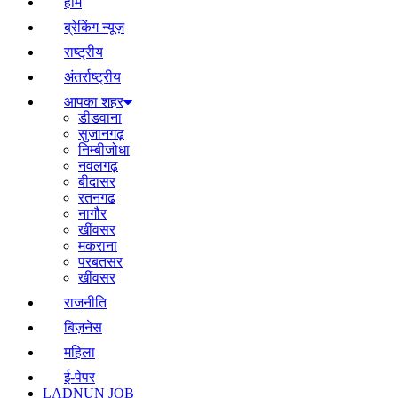
होम
ब्रेकिंग न्यूज़
राष्ट्रीय
अंतर्राष्ट्रीय
आपका शहर
डीडवाना
सुजानगढ़
निम्बीजोधा
नवलगढ़
बीदासर
रतनगढ
नागौर
खींवसर
मकराना
परबतसर
खींवसर
राजनीति
बिज़नेस
महिला
ई-पेपर
LADNUN JOB