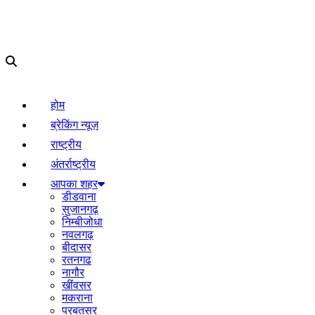
होम
ब्रेकिंग न्यूज़
राष्ट्रीय
अंतर्राष्ट्रीय
आपका शहर
डीडवाना
सुजानगढ़
निम्बीजोधा
नवलगढ़
बीदासर
रतनगढ
नागौर
खींवसर
मकराना
परबतसर