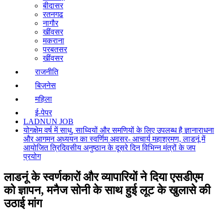
बीदासर
रतनगढ
नागौर
खींवसर
मकराना
परबतसर
खींवसर
राजनीति
बिज़नेस
महिला
ई-पेपर
LADNUN JOB
योगक्षेम वर्ष में साधु, साध्वियों और समणियों के लिए उपलब्ध है ज्ञानाराधना
और आगमन अध्ययन का स्वर्णिम अवसर- आचार्य महाश्रमण, लाडनूं में
आयोजित त्रिदिवसीय अनुष्ठान के दूसरे दिन विभिन्न मंत्रों के जप
प्रयोग
लाडनूं के स्वर्णकारों और व्यापारियों ने दिया एसडीएम
को ज्ञापन, मनैज सोनी के साथ हुई लूट के खुलासे की
उठाई मांग