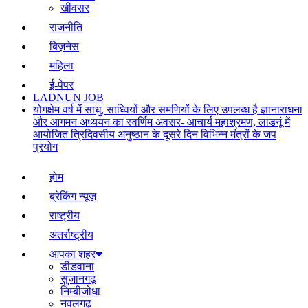
खींवसर
राजनीति
बिज़नेस
महिला
ई-पेपर
LADNUN JOB
योगक्षेम वर्ष में साधु, साध्वियों और समणियों के लिए उपलब्ध है ज्ञानाराधना
और आगमन अध्ययन का स्वर्णिम अवसर- आचार्य महाश्रमण, लाडनूं में
आयोजित त्रिदिवसीय अनुष्ठान के दूसरे दिन विभिन्न मंत्रों के जप
प्रयोग
होम
ब्रेकिंग न्यूज़
राष्ट्रीय
अंतर्राष्ट्रीय
आपका शहर
डीडवाना
सुजानगढ़
निम्बीजोधा
नवलगढ़