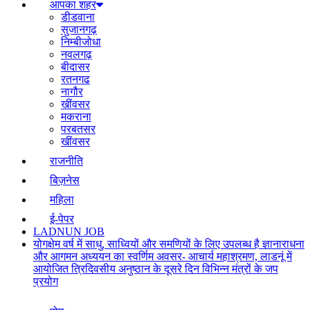
आपका शहर
डीडवाना
सुजानगढ़
निम्बीजोधा
नवलगढ़
बीदासर
रतनगढ
नागौर
खींवसर
मकराना
परबतसर
खींवसर
राजनीति
बिज़नेस
महिला
ई-पेपर
LADNUN JOB
योगक्षेम वर्ष में साधु, साध्वियों और समणियों के लिए उपलब्ध है ज्ञानाराधना
और आगमन अध्ययन का स्वर्णिम अवसर- आचार्य महाश्रमण, लाडनूं में
आयोजित त्रिदिवसीय अनुष्ठान के दूसरे दिन विभिन्न मंत्रों के जप
प्रयोग