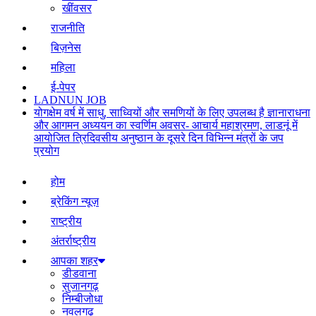
खींवसर
राजनीति
बिज़नेस
महिला
ई-पेपर
LADNUN JOB
योगक्षेम वर्ष में साधु, साध्वियों और समणियों के लिए उपलब्ध है ज्ञानाराधना
और आगमन अध्ययन का स्वर्णिम अवसर- आचार्य महाश्रमण, लाडनूं में
आयोजित त्रिदिवसीय अनुष्ठान के दूसरे दिन विभिन्न मंत्रों के जप
प्रयोग
होम
ब्रेकिंग न्यूज़
राष्ट्रीय
अंतर्राष्ट्रीय
आपका शहर
डीडवाना
सुजानगढ़
निम्बीजोधा
नवलगढ़