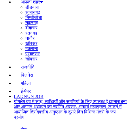
आपका शहर
डीडवाना
सुजानगढ़
निम्बीजोधा
नवलगढ़
बीदासर
रतनगढ
नागौर
खींवसर
मकराना
परबतसर
खींवसर
राजनीति
बिज़नेस
महिला
ई-पेपर
LADNUN JOB
योगक्षेम वर्ष में साधु, साध्वियों और समणियों के लिए उपलब्ध है ज्ञानाराधना
और आगमन अध्ययन का स्वर्णिम अवसर- आचार्य महाश्रमण, लाडनूं में
आयोजित त्रिदिवसीय अनुष्ठान के दूसरे दिन विभिन्न मंत्रों के जप
प्रयोग