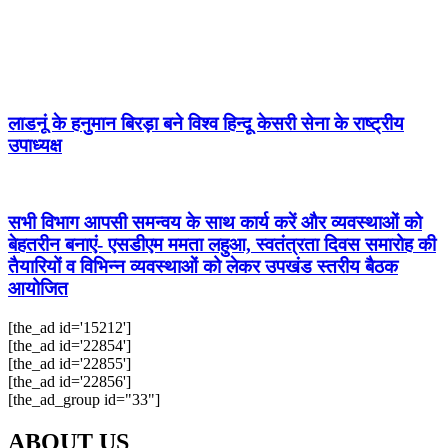
लाडनूं के हनुमान बिरड़ा बने विश्व हिन्दू केसरी सेना के राष्ट्रीय
उपाध्यक्ष
सभी विभाग आपसी समन्वय के साथ कार्य करें और व्यवस्थाओं को
बेहतरीन बनाएं- एसडीएम ममता लहुआ, स्वतंत्रता दिवस समारोह की
तैयारियों व विभिन्न व्यवस्थाओं को लेकर उपखंड स्तरीय बैठक
आयोजित
[the_ad id='15212']
[the_ad id='22854']
[the_ad id='22855']
[the_ad id='22856']
[the_ad_group id="33"]
ABOUT US