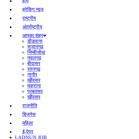
होम
ब्रेकिंग न्यूज़
राष्ट्रीय
अंतर्राष्ट्रीय
आपका शहर
डीडवाना
सुजानगढ़
निम्बीजोधा
नवलगढ़
बीदासर
रतनगढ
नागौर
खींवसर
मकराना
परबतसर
खींवसर
राजनीति
बिज़नेस
महिला
ई-पेपर
LADNUN JOB