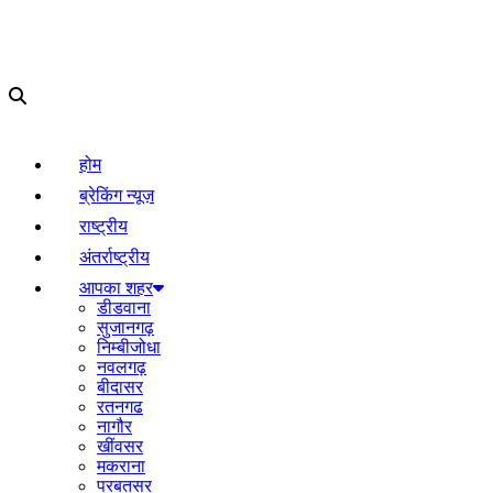
होम
ब्रेकिंग न्यूज़
राष्ट्रीय
अंतर्राष्ट्रीय
आपका शहर
डीडवाना
सुजानगढ़
निम्बीजोधा
नवलगढ़
बीदासर
रतनगढ
नागौर
खींवसर
मकराना
परबतसर