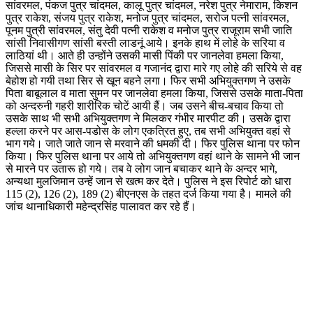
सांवरमल, पंकज पुत्र चांदमल, कालू पुत्र चांदमल, नरेश पुत्र नेमाराम, किशन
पुत्र राकेश, संजय पुत्र राकेश, मनोज पुत्र चांदमल, सरोज पत्नी सांवरमल,
पूनम पुत्री सांवरमल, संतु देवी पत्नी राकेश व मनोज पुत्र राजूराम सभी जाति
सांसी निवासीगण सांसी बस्ती लाडनूं आये। इनके हाथ में लोहे के सरिया व
लाठियां थी। आते ही उन्होंने उसकी मासी पिंकी पर जानलेवा हमला किया,
जिससे मासी के सिर पर सांवरमल व गजानंद द्वारा मारे गए लोहे की सरिये से वह
बेहोश हो गयी तथा सिर से खून बहने लगा। फिर सभी अभियुक्तगण ने उसके
पिता बाबूलाल व माता सुमन पर जानलेवा हमला किया, जिससे उसके माता-पिता
को अन्दरुनी गहरी शारीरिक चोटें आयी हैं। जब उसने बीच-बचाव किया तो
उसके साथ भी सभी अभियुक्तगण ने मिलकर गंभीर मारपीट की।‌ उसके द्वारा
हल्ला करने पर आस-पडोस के लोग एकत्रित हुए, तब सभी अभियुक्त वहां से
भाग गये। जाते जाते जान से मरवाने की धमकी दी। फिर पुलिस थाना पर फोन
किया। फिर पुलिस थाना पर आये तो अभियुक्तगण वहां थाने के सामने भी जान
से मारने पर उतारू हो गये। तब वे लोग जान बचाकर थाने के अन्दर भागे,
अन्यथा मुलजिमान उन्हें जान से खत्म कर देते। पुलिस ने इस रिपोर्ट को धारा
115 (2), 126 (2), 189 (2) बीएनएस के तहत दर्ज किया गया है। मामले की
जांच थानाधिकारी महेन्द्रसिंह पालावत कर रहे हैं।