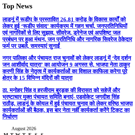
Top News
लाडनूं में रूडीप के प्रस्तावित 26.81 करोड़ के विकास कार्यों को
लेकर हुई ‘रूडीप संवाद’ कार्यक्रम में गहन चर्चा, जनप्रतिनिधियों
एवं नागरिकों से लिए सुझाव, सीवरेज, ड्रेनेज एवं अपशिष्ट जल
प्रबंधन पर हुआ मंथन, जन प्रतिनिधि और नागरिक सिवरेज ठेकेदार
फर्म पर उबले, समस्याएं सुनाईं
नगर पालिका और पंचायत राज चुनावों को लेकर लाडनूं में ‘देव दर्शन
जन आशीर्वाद यात्रा’ का आयोजन 9 अगस्त से, भाजपा नेता ठाकुर
करणी सिंह के नेतृत्व में कार्यकर्ताओं का विशाल काफिला करेगा पूरे
क्षेत्र के 15 विभिन्न मंदिरों की यात्रा
ठा. मनोहर सिंह व हरजीराम बुरड़क की विरासत को सहेजें और
भ्रष्टाचार मुक्त पंचायत समिति बनाएं- एडवोकेट जगदीश सिंह
राठौड़, लाडनूं के कोयल में हुई पंचायत चुनाव को लेकर वरिष्ठ भाजपा
कार्यकर्ताओं की बैठक, इस बार नेता नहीं कार्यकर्ता करेंगे टिकट का
निर्धारण
August 2026
M
T
W
T
F
S
S