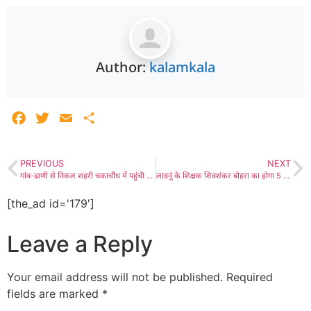
Author:
kalamkala
Facebook
Twitter
Email
Share
PREVIOUS
NEXT
गांव-ढाणी से निकल शहरी चकाचौंध में पहुंची कबड्डी- गोरा 69वीं राज्य स्तरीय कबड्डी में डीडवाना का दबदबा कायम
लाडनूं के शिक्षक शिवशंकर बोहरा का होगा 5 अक्टूबर को हरियाणा में सम्मान, विश्व शिक्षक दिवस पर 11 राज्यों के अनुभवी व कर्मठ शिक्षकों को किया जाएगा सम्मानित
[the_ad id='179']
Leave a Reply
Your email address will not be published.
Required
fields are marked
*