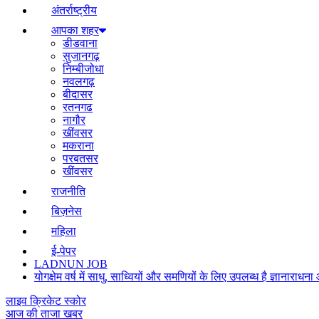
अंतर्राष्ट्रीय
आपका शहर
डीडवाना
सुजानगढ़
निम्बीजोधा
नवलगढ़
बीदासर
रतनगढ
नागौर
खींवसर
मकराना
परबतसर
खींवसर
राजनीति
बिज़नेस
महिला
ई-पेपर
LADNUN JOB
योगक्षेम वर्ष में साधु, साध्वियों और समणियों के लिए उपलब्ध है ज्ञानार
लाइव क्रिकेट स्कोर
आज की ताजा खबर