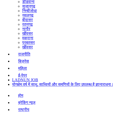
डीडवाना
सुजानगढ़
निम्बीजोधा
नवलगढ़
बीदासर
रतनगढ
नागौर
खींवसर
मकराना
परबतसर
खींवसर
राजनीति
बिज़नेस
महिला
ई-पेपर
LADNUN JOB
योगक्षेम वर्ष में साधु, साध्वियों और समणियों के लिए उपलब्ध है ज्ञानार
होम
ब्रेकिंग न्यूज़
राष्ट्रीय