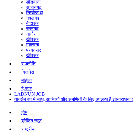
डीडवाना
सुजानगढ़
निम्बीजोधा
नवलगढ़
बीदासर
रतनगढ
नागौर
खींवसर
मकराना
परबतसर
खींवसर
राजनीति
बिज़नेस
महिला
ई-पेपर
LADNUN JOB
योगक्षेम वर्ष में साधु, साध्वियों और समणियों के लिए उपलब्ध है ज्ञानार
होम
ब्रेकिंग न्यूज़
राष्ट्रीय