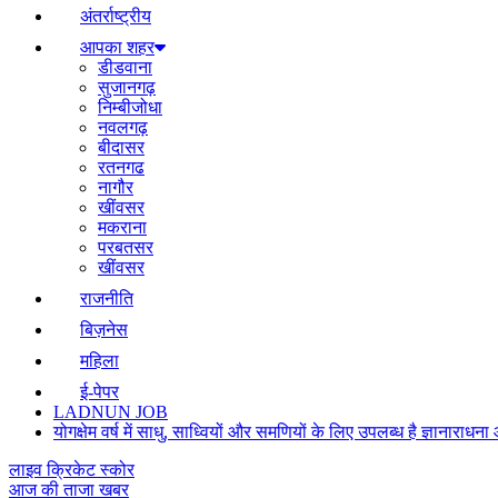
अंतर्राष्ट्रीय
आपका शहर
डीडवाना
सुजानगढ़
निम्बीजोधा
नवलगढ़
बीदासर
रतनगढ
नागौर
खींवसर
मकराना
परबतसर
खींवसर
राजनीति
बिज़नेस
महिला
ई-पेपर
LADNUN JOB
योगक्षेम वर्ष में साधु, साध्वियों और समणियों के लिए उपलब्ध है ज्ञानार
लाइव क्रिकेट स्कोर
आज की ताजा खबर