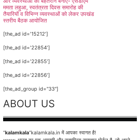
और व्यवस्थाओं को बेहतरीन बनाएं- एसडीएम
ममता लहुआ, स्वतंत्रता दिवस समारोह की
तैयारियों व विभिन्न व्यवस्थाओं को लेकर उपखंड
स्तरीय बैठक आयोजित
[the_ad id='15212']
[the_ad id='22854']
[the_ad id='22855']
[the_ad id='22856']
[the_ad_group id="33"]
ABOUT US
“
kalamkala
“kalamkala.in में आपका स्वागत है!
www. भारत का एक अग्रणी और सत्यप्रिय समाचार पोर्टल है, जो अपने