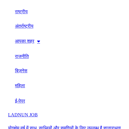
राष्ट्रीय
अंतर्राष्ट्रीय
आपका शहर
राजनीति
बिज़नेस
महिला
ई-पेपर
LADNUN JOB
योगक्षेम वर्ष में साधु, साध्वियों और समणियों के लिए उपलब्ध है ज्ञानाराधना