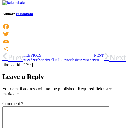
Author:
kalamkala
Facebook
Twitter
Email
Prev
Next
PREVIOUS
NEXT
Share
लाडनूं में गणगौर की बोलावणी का विशाल मेला 22 मार्च को, राहू कुआं पर होंगे फेरे, शनिवार को तीन स्थानों पर लगेंगे छोटे मेले, ड्रॉन कैमरों से होगी मेले की निगरानी, मेला को लेकर तैयारियां युद्ध स्तर पर, राहू कुआं व गौर के चबूतरे का किया गया नवीनीकरण, कार्यकर्ता रहेंगे श्वेत वस्त्रों और साफे में
लाडनूं के संस्कार स्कूल में मनाया गणगौर महोत्सव
[the_ad id='179']
Leave a Reply
Your email address will not be published.
Required fields are
marked
*
Comment
*