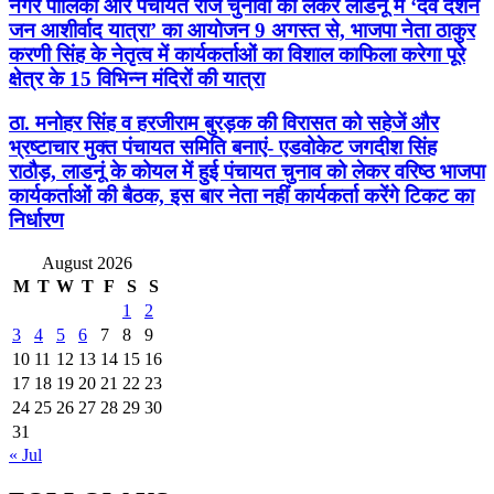
नगर पालिका और पंचायत राज चुनावों को लेकर लाडनूं में ‘देव दर्शन
जन आशीर्वाद यात्रा’ का आयोजन 9 अगस्त से, भाजपा नेता ठाकुर
करणी सिंह के नेतृत्व में कार्यकर्ताओं का विशाल काफिला करेगा पूरे
क्षेत्र के 15 विभिन्न मंदिरों की यात्रा
ठा. मनोहर सिंह व हरजीराम बुरड़क की विरासत को सहेजें और
भ्रष्टाचार मुक्त पंचायत समिति बनाएं- एडवोकेट जगदीश सिंह
राठौड़, लाडनूं के कोयल में हुई पंचायत चुनाव को लेकर वरिष्ठ भाजपा
कार्यकर्ताओं की बैठक, इस बार नेता नहीं कार्यकर्ता करेंगे टिकट का
निर्धारण
August 2026
M
T
W
T
F
S
S
1
2
3
4
5
6
7
8
9
10
11
12
13
14
15
16
17
18
19
20
21
22
23
24
25
26
27
28
29
30
31
« Jul