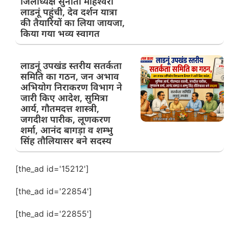
जिलाध्यक्ष सुनीता माहेश्वरी
लाडनूं पहुंची, देव दर्शन यात्रा
की तैयारियों का लिया जायजा,
किया गया भव्य स्वागत
लाडनूं उपखंड स्तरीय सतर्कता
समिति का गठन, जन अभाव
अभियोग निराकरण विभाग ने
जारी किए आदेश, सुमित्रा
आर्य, गौतमदत्त शास्त्री,
जगदीश पारीक, लूणकरण
शर्मा, आनंद बागड़ा व शम्भु
सिंह तौलियासर बने सदस्य
[the_ad id='15212']
[the_ad id='22854']
[the_ad id='22855']