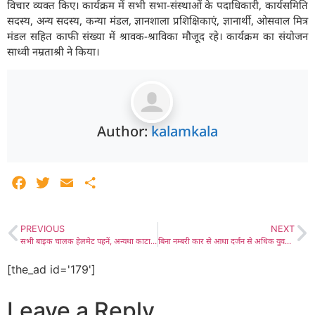
विचार व्यक्त किए। कार्यक्रम में सभी सभा-संस्थाओं के पदाधिकारी, कार्यसमिति
सदस्य, अन्य सदस्य, कन्या मंडल, ज्ञानशाला प्रशिक्षिकाएं, ज्ञानार्थी, ओसवाल मित्र
मंडल सहित काफी संख्या में श्रावक-श्राविका मौजूद रहे। कार्यक्रम का संयोजन
साध्वी नम्रताश्री ने किया।
Author:
kalamkala
Facebook
Twitter
Email
Share
PREVIOUS
NEXT
सभी बाइक चालक हेलमेट पहनें, अन्यथा काटा जाएगा चालान : मांस विक्रेता सफाई-शुद्धता और पर्दे लगा कर रखें दुकानें, नगर पालिका को किया पांबद, लाडनूं में एसडीएम की अध्यक्षता में हुई सीएलजी सदस्यों और व्यापारियों की बैठक
बिना नम्बरी कार से आधा दर्जन से अधिक युवकों ने लाडनूं में होटल संचालक का अपहरण किया, उसके साथ मारपीट के बाद लूट लिया, गोरेड़ी चौराहे स्थित सर्वोत्तम होटल से सफेद स्विफ्ट कार से संचालक को उठा कर विधायक निवास की तरफ ले जाकर लूटा
[the_ad id='179']
Leave a Reply