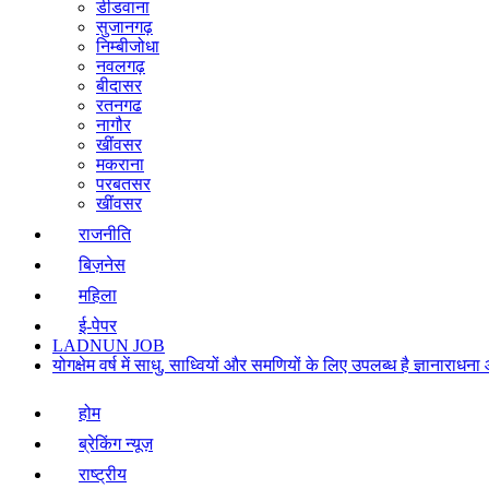
डीडवाना
सुजानगढ़
निम्बीजोधा
नवलगढ़
बीदासर
रतनगढ
नागौर
खींवसर
मकराना
परबतसर
खींवसर
राजनीति
बिज़नेस
महिला
ई-पेपर
LADNUN JOB
योगक्षेम वर्ष में साधु, साध्वियों और समणियों के लिए उपलब्ध है ज्ञानार
होम
ब्रेकिंग न्यूज़
राष्ट्रीय