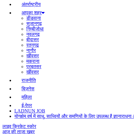
अंतर्राष्ट्रीय
आपका शहर
डीडवाना
सुजानगढ़
निम्बीजोधा
नवलगढ़
बीदासर
रतनगढ
नागौर
खींवसर
मकराना
परबतसर
खींवसर
राजनीति
बिज़नेस
महिला
ई-पेपर
LADNUN JOB
योगक्षेम वर्ष में साधु, साध्वियों और समणियों के लिए उपलब्ध है ज्ञानार
लाइव क्रिकेट स्कोर
आज की ताजा खबर