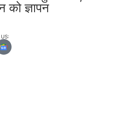
सन को ज्ञापन
US: