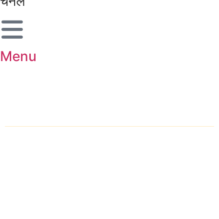
चैनल
Menu
शहर चुनें
होम
ब्रेकिंग न्यूज़
राष्ट्रीय
अंतर्राष्ट्रीय