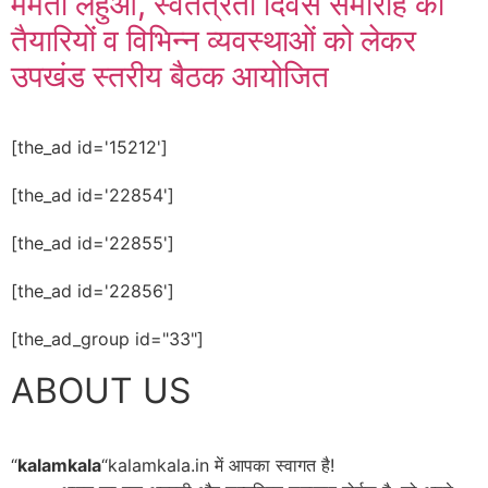
ममता लहुआ, स्वतंत्रता दिवस समारोह की
तैयारियों व विभिन्न व्यवस्थाओं को लेकर
उपखंड स्तरीय बैठक आयोजित
[the_ad id='15212']
[the_ad id='22854']
[the_ad id='22855']
[the_ad id='22856']
[the_ad_group id="33"]
ABOUT US
“
kalamkala
“kalamkala.in में आपका स्वागत है!