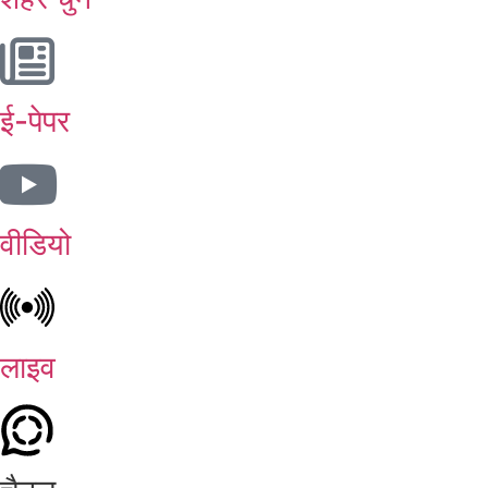
ई-पेपर
वीडियो
लाइव