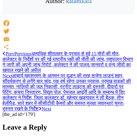
Author:
kalamkala
Facebook
Twitter
Email
Prev
Previous
अत्यधिक शीतलहर के प्रभाव से हुई 15 मोरों की मौत,
Share
कलेक्टर के निर्देशों पर की गई राष्ट्रीय पक्षी की मौतों की जांच, पशुपालन विभाग
ने जारी की अपनी जांच रिपोर्ट, कलेक्टर ने की पालतू जानवरों व वन्य जीवों का
खयाल रखने की अपील
Next
आचार्य महाश्रमण के आगमन पर दुल्हन की तरह सजेगा लाडनूं शहर,
सौंदर्यकरण से लगेंगे चार चांद, एक वर्ष रहेगा उनका प्रवास, प्रमुख सड़कों की
मरम्मत, नालियों की जल निकासी, स्ट्रीट लाइट्स की दुरुस्ती, दीवारों पर
पेंटिंग, कचरा निस्तारण, विद्युत पोल, पेयजल आपूर्ति आदि के सम्बन्ध में दिए
कलेक्टर ने निर्देश, जिला कलक्टर डॉ. महेन्द्र खड़गावत ने ली बैठक, तीन
हेलीपैड, सारे शहर में सीसीटीवी कैमरों और समस्त सुरक्षा व्यवस्थाएं चुस्त-
दुरुस्त रखने के निर्देश
Next
[the_ad id='179']
Leave a Reply