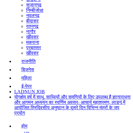
सुजानगढ़
निम्बीजोधा
नवलगढ़
बीदासर
रतनगढ
नागौर
खींवसर
मकराना
परबतसर
खींवसर
राजनीति
बिज़नेस
महिला
ई-पेपर
LADNUN JOB
योगक्षेम वर्ष में साधु, साध्वियों और समणियों के लिए उपलब्ध है ज्ञानाराधना
और आगमन अध्ययन का स्वर्णिम अवसर- आचार्य महाश्रमण, लाडनूं में
आयोजित त्रिदिवसीय अनुष्ठान के दूसरे दिन विभिन्न मंत्रों के जप
प्रयोग
होम