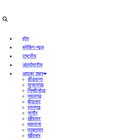
होम
ब्रेकिंग न्यूज़
राष्ट्रीय
अंतर्राष्ट्रीय
आपका शहर
डीडवाना
सुजानगढ़
निम्बीजोधा
नवलगढ़
बीदासर
रतनगढ
नागौर
खींवसर
मकराना
परबतसर
खींवसर