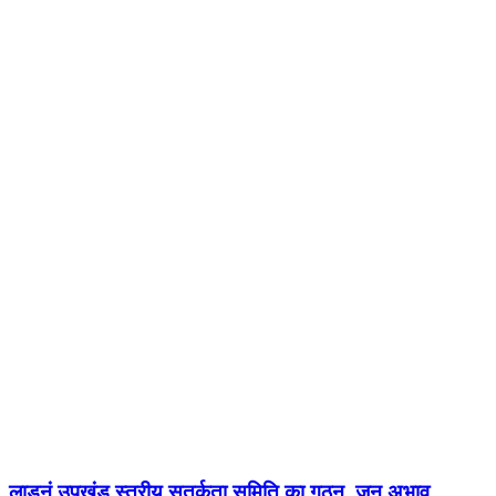
लाडनूं उपखंड स्तरीय सतर्कता समिति का गठन, जन अभाव