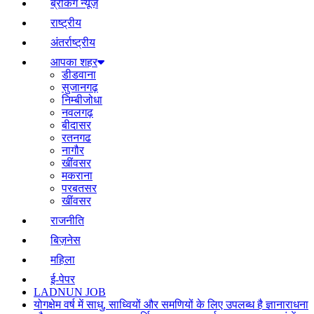
ब्रेकिंग न्यूज़
राष्ट्रीय
अंतर्राष्ट्रीय
आपका शहर
डीडवाना
सुजानगढ़
निम्बीजोधा
नवलगढ़
बीदासर
रतनगढ
नागौर
खींवसर
मकराना
परबतसर
खींवसर
राजनीति
बिज़नेस
महिला
ई-पेपर
LADNUN JOB
योगक्षेम वर्ष में साधु, साध्वियों और समणियों के लिए उपलब्ध है ज्ञानाराधना