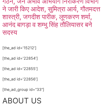
गठन, जन अभाव अभियोग निराकरण विभाग
ने जारी किए आदेश, सुमित्रा आर्य, गौतमदत्त
शास्त्री, जगदीश पारीक, लूणकरण शर्मा,
आनंद बागड़ा व शम्भु सिंह तौलियासर बने
सदस्य
[the_ad id='15212']
[the_ad id='22854']
[the_ad id='22855']
[the_ad id='22856']
[the_ad_group id="33"]
ABOUT US