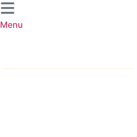
Menu
शहर चुनें
होम
ब्रेकिंग न्यूज़
राष्ट्रीय
अंतर्राष्ट्रीय