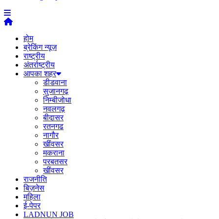
होम
ब्रेकिंग न्यूज़
राष्ट्रीय
अंतर्राष्ट्रीय
आपका शहर
डीडवाना
सुजानगढ़
निम्बीजोधा
नवलगढ़
बीदासर
रतनगढ
नागौर
खींवसर
मकराना
परबतसर
खींवसर
राजनीति
बिज़नेस
महिला
ई-पेपर
LADNUN JOB