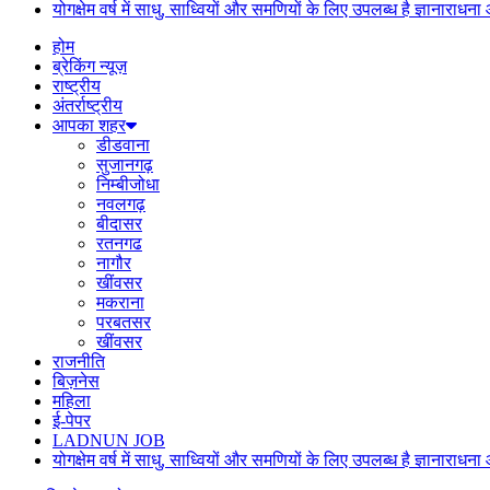
योगक्षेम वर्ष में साधु, साध्वियों और समणियों के लिए उपलब्ध है ज्ञानार
होम
ब्रेकिंग न्यूज़
राष्ट्रीय
अंतर्राष्ट्रीय
आपका शहर
डीडवाना
सुजानगढ़
निम्बीजोधा
नवलगढ़
बीदासर
रतनगढ
नागौर
खींवसर
मकराना
परबतसर
खींवसर
राजनीति
बिज़नेस
महिला
ई-पेपर
LADNUN JOB
योगक्षेम वर्ष में साधु, साध्वियों और समणियों के लिए उपलब्ध है ज्ञानार