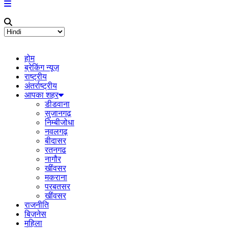
होम
ब्रेकिंग न्यूज़
राष्ट्रीय
अंतर्राष्ट्रीय
आपका शहर
डीडवाना
सुजानगढ़
निम्बीजोधा
नवलगढ़
बीदासर
रतनगढ
नागौर
खींवसर
मकराना
परबतसर
खींवसर
राजनीति
बिज़नेस
महिला