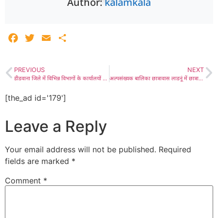
Author:
kalamkala
Facebook
Twitter
Email
Share
PREVIOUS
NEXT
डीडवाना जिले में विभिन्न विभागों के कार्यालयों के लिए भूमि आवंटन से ले रहा है जिला मुख्यालय विस्तार, रिजर्व पुलिस लाइन के लिए 118.50 बीघा भूमि और सदर थाना व पुलिस अन्वेषण भवन के लिए भी भूमि का आवंटन किया, जिला कलक्टर डॉ. खड़गावत ने जारी किये आदेश
अल्पसंख्यक बालिका छात्रावास लाडनूं में छात्राओं ने विजिट कर सरकार द्वारा मिलने वाली सुविधाओं के बारे में जाना
[the_ad id='179']
Leave a Reply
Your email address will not be published.
Required
fields are marked
*
Comment
*