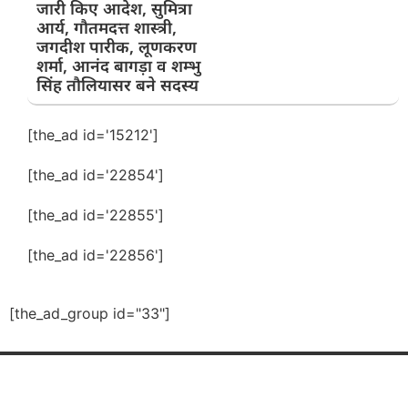
जारी किए आदेश, सुमित्रा
आर्य, गौतमदत्त शास्त्री,
जगदीश पारीक, लूणकरण
शर्मा, आनंद बागड़ा व शम्भु
सिंह तौलियासर बने सदस्य
[the_ad id='15212']
[the_ad id='22854']
[the_ad id='22855']
[the_ad id='22856']
[the_ad_group id="33"]