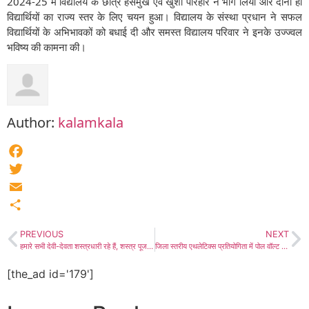
2024-25 में विद्यालय के छात्र हंसमुख एवं खुशी परिहार ने भाग लिया और दोनों ही
विद्यार्थियों का राज्य स्तर के लिए चयन हुआ। विद्यालय के संस्था प्रधान ने सफल
विद्यार्थियों के अभिभावकों को बधाई दी और समस्त विद्यालय परिवार ने इनके उज्ज्वल
भविष्य की कामना की।
Author:
kalamkala
Facebook
Twitter
Email
Share
PREVIOUS
NEXT
हमारे सभी देवी-देवता शस्त्रधारी रहे हैं, शस्त्र पूजन हमारी धार्मिक मान्यता है- संत कमलेश्वर भारती महाराज, ग्राम कसूम्बी में शस्त्र पूजन कार्यक्रम विधिवत सम्पन्न
जिला स्तरीय एथलेटिक्स प्रतियोगिता में पोल वॉल्ट में सिंघाना के चन्द्र प्रकाश ने हासिल किया प्रथम स्थान, राज्य स्तरीय प्रतियोगिता के लिए हुआ चयन
[the_ad id='179']