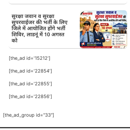
सुरक्षा जवान व सुरक्षा
सुपरवाईजर की भर्ती के लिए
जिले में आयोजित होंगे भर्ती
शिविर, लाडनूं में 10 अगस्त
को
[the_ad id='15212']
[the_ad id='22854']
[the_ad id='22855']
[the_ad id='22856']
[the_ad_group id="33"]