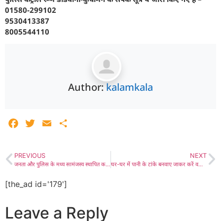
01580-299102
9530413387
8005544110
Author:
kalamkala
Facebook
Twitter
Email
Share
PREVIOUS
NEXT
जनता और पुलिस के मध्य सामंजस्य स्थापित करने और अपराधों को कम करने में रहती है सीएलजी सदस्यों की महत्ती भूमिका- एसपी ज्ञानचंद यादव, लाडनूं पुलिस थाने में ईदुल जुहा के अवसर पर एसपी ने स्वयं ली सीएलजी की बैठक, लाडनूं में हुआ भव्य स्वागत
घर-घर में पानी के टांके बनवाए जाकर करें वर्षाजल का संचय- तहसीलदार अनिरुद्ध देव पांडेय, श्री रामआनंद गौशाला में वंदे गंगा जल संरक्षण जन अभियान कार्यक्रम आयोजित, पौधारोपण किया, परिंडे लगाए और पिंजरे का किया समर्पण
[the_ad id='179']
Leave a Reply