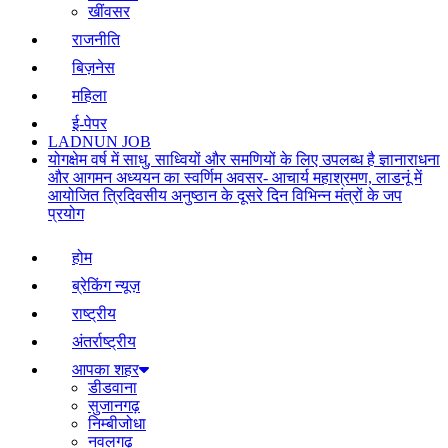
खींवसर
राजनीति
बिज़नेस
महिला
ई-पेपर
LADNUN JOB
योगक्षेम वर्ष में साधु, साध्वियों और समणियों के लिए उपलब्ध है ज्ञानाराधना
और आगमन अध्ययन का स्वर्णिम अवसर- आचार्य महाश्रमण, लाडनूं में
आयोजित त्रिदिवसीय अनुष्ठान के दूसरे दिन विभिन्न मंत्रों के जप
प्रयोग
होम
ब्रेकिंग न्यूज़
राष्ट्रीय
अंतर्राष्ट्रीय
आपका शहर
डीडवाना
सुजानगढ़
निम्बीजोधा
नवलगढ़