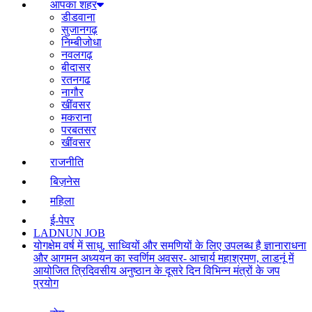
आपका शहर
डीडवाना
सुजानगढ़
निम्बीजोधा
नवलगढ़
बीदासर
रतनगढ
नागौर
खींवसर
मकराना
परबतसर
खींवसर
राजनीति
बिज़नेस
महिला
ई-पेपर
LADNUN JOB
योगक्षेम वर्ष में साधु, साध्वियों और समणियों के लिए उपलब्ध है ज्ञानाराधना
और आगमन अध्ययन का स्वर्णिम अवसर- आचार्य महाश्रमण, लाडनूं में
आयोजित त्रिदिवसीय अनुष्ठान के दूसरे दिन विभिन्न मंत्रों के जप
प्रयोग