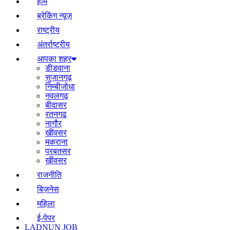
होम
ब्रेकिंग न्यूज़
राष्ट्रीय
अंतर्राष्ट्रीय
आपका शहर
डीडवाना
सुजानगढ़
निम्बीजोधा
नवलगढ़
बीदासर
रतनगढ
नागौर
खींवसर
मकराना
परबतसर
खींवसर
राजनीति
बिज़नेस
महिला
ई-पेपर
LADNUN JOB