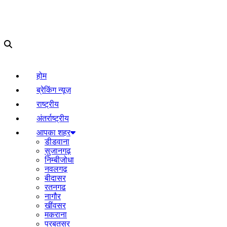
होम
ब्रेकिंग न्यूज़
राष्ट्रीय
अंतर्राष्ट्रीय
आपका शहर
डीडवाना
सुजानगढ़
निम्बीजोधा
नवलगढ़
बीदासर
रतनगढ
नागौर
खींवसर
मकराना
परबतसर