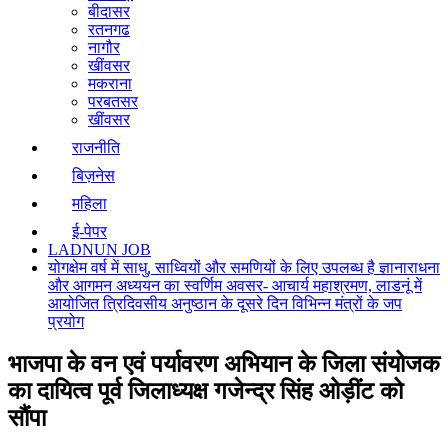
बीदासर
रतनगढ
नागौर
खींवसर
मकराना
परबतसर
खींवसर
राजनीति
बिज़नेस
महिला
ई-पेपर
LADNUN JOB
योगक्षेम वर्ष में साधु, साध्वियों और समणियों के लिए उपलब्ध है ज्ञानाराधना
और आगमन अध्ययन का स्वर्णिम अवसर- आचार्य महाश्रमण, लाडनूं में
आयोजित त्रिदिवसीय अनुष्ठान के दूसरे दिन विभिन्न मंत्रों के जप
प्रयोग
भाजपा के वन एवं पर्यावरण अभियान के जिला संयोजक
का दायित्व पूर्व जिलाध्यक्ष गजेन्द्र सिंह ओड़ींट को
सौंपा