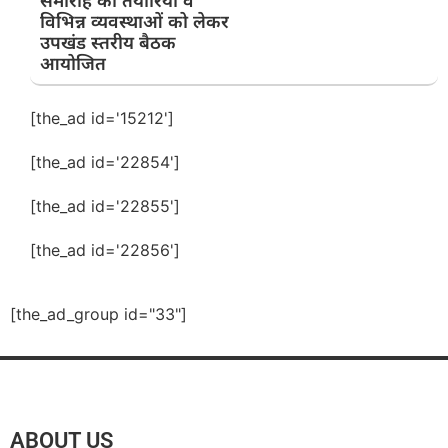
समारोह की तैयारियों व
विभिन्न व्यवस्थाओं को लेकर
उपखंड स्तरीय बैठक
आयोजित
[the_ad id='15212']
[the_ad id='22854']
[the_ad id='22855']
[the_ad id='22856']
[the_ad_group id="33"]
ABOUT US