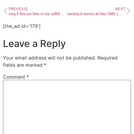
PREVIOUS
NEXT
लाडनूं में विश्व डाक दिवस पर डाक-कर्मियों का किया गया सम्मान, विद्यार्थियों ने किया डाकघर का अवलोकन और जानी समस्त डाक प्रणाली
जसवंतगढ में जलभराव की विकट स्थिति-2, ग्रामीणों ने सौंपा ज्ञापन और अधिकारियों से की वार्ता, प्रशासन ने अविलम्ब मौका मुआयना कर समाधान का दिलाया भरोसा
[the_ad id='179']
Leave a Reply
Your email address will not be published.
Required
fields are marked
*
Comment
*