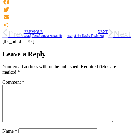
Facebook
Twitter
Email
Prev
Next
PREVIOUS
NEXT
Share
लाडनूं में शहरी समस्या समाधान शिविर में किया जा रहा है समस्याओं का समाधान
लाडनूं में तीन दिवसीय दिव्यांग सहायता शिविर में 174 दिव्यांगजनों को विभिन्न उपकरण देकर किया गया लाभान्वित, मैढ़ स्वर्णकार समाज भवन में भारत विकास परिषद द्वारा किया जा रहा है आयोजन
[the_ad id='179']
Leave a Reply
Your email address will not be published.
Required fields are
marked
*
Comment
*
Name
*