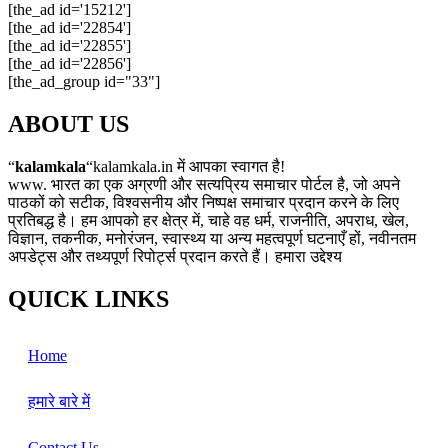
[the_ad id='15212']
[the_ad id='22854']
[the_ad id='22855']
[the_ad id='22856']
[the_ad_group id="33"]
ABOUT US
“
kalamkala
“kalamkala.in में आपका स्वागत है!
www. भारत का एक अग्रणी और सत्यप्रिय समाचार पोर्टल है, जो अपने
पाठकों को सटीक, विश्वसनीय और निष्पक्ष समाचार प्रदान करने के लिए
प्रतिबद्ध है। हम आपको हर क्षेत्र में, चाहे वह धर्म, राजनीति, अपराध, खेल,
विज्ञान, तकनीक, मनोरंजन, स्वास्थ्य या अन्य महत्वपूर्ण घटनाएँ हों, नवीनतम
अपडेट्स और तथ्यपूर्ण रिपोर्ट्स प्रदान करते हैं। हमारा उद्देश्य
QUICK LINKS
Home
हमारे बारे में
Contact Us