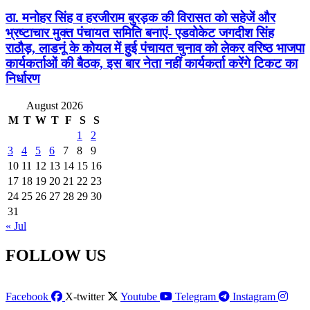
ठा. मनोहर सिंह व हरजीराम बुरड़क की विरासत को सहेजें और
भ्रष्टाचार मुक्त पंचायत समिति बनाएं- एडवोकेट जगदीश सिंह
राठौड़, लाडनूं के कोयल में हुई पंचायत चुनाव को लेकर वरिष्ठ भाजपा
कार्यकर्ताओं की बैठक, इस बार नेता नहीं कार्यकर्ता करेंगे टिकट का
निर्धारण
August 2026
M
T
W
T
F
S
S
1
2
3
4
5
6
7
8
9
10
11
12
13
14
15
16
17
18
19
20
21
22
23
24
25
26
27
28
29
30
31
« Jul
FOLLOW US
Facebook
X-twitter
Youtube
Telegram
Instagram