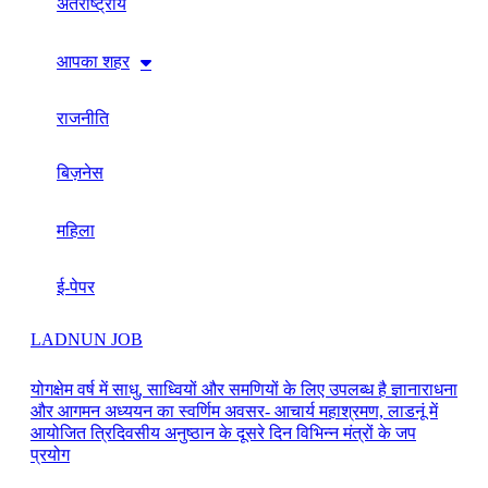
अंतर्राष्ट्रीय
आपका शहर
राजनीति
बिज़नेस
महिला
ई-पेपर
LADNUN JOB
योगक्षेम वर्ष में साधु, साध्वियों और समणियों के लिए उपलब्ध है ज्ञानाराधना
और आगमन अध्ययन का स्वर्णिम अवसर- आचार्य महाश्रमण, लाडनूं में
आयोजित त्रिदिवसीय अनुष्ठान के दूसरे दिन विभिन्न मंत्रों के जप
प्रयोग