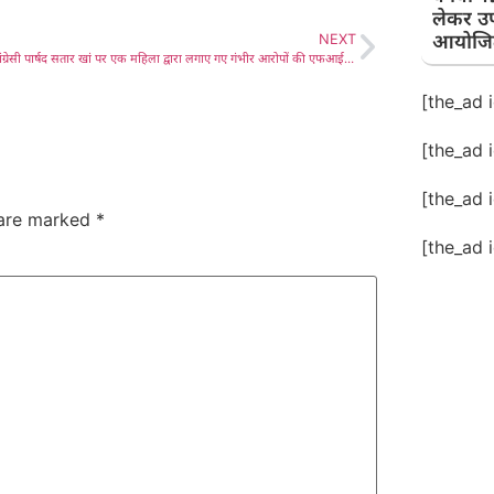
लेकर उ
आयोजि
NEXT
लाडनूं के कांग्रेसी पार्षद सतार खां पर एक महिला द्वारा लगाए गए गंभीर आरोपों की एफआईआर दर्ज कर पुलिस ने शुरू की जांच, पार्षद सत्तार खां पर हैं महिला को फोन पर पटाने, गंदी व अश्लील बातें करने, शारीरिक सम्बन्ध बनाने का दबाव डालने, उसकी निजी फोन वार्तालाप को वायरल कर उसे बदनाम करने के अति गंभीर आरोप
[the_ad 
[the_ad 
[the_ad 
 are marked
*
[the_ad 