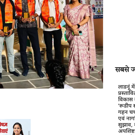
सबसे ज्
लाडनूं म
प्रस्ताव
विकास क
‘रूडीप स
गहन चर्
एवं नाग
सुझाव, स
अपशिष्ट