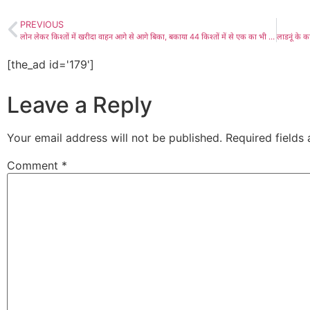
PREVIOUS
लोन लेकर किश्तों में खरीदा वाहन आगे से आगे बिका, बकाया 44 किश्तों में से एक का भी चुकारा नहीं किया, निम्बी जोधां के अरफान लखारा ने फतेहपुर के तारीफ खां और अलताफ चेजारा के खिलाफ धोखाधड़ी का मुकदमा दर्ज करवाया
[the_ad id='179']
Leave a Reply
Your email address will not be published.
Required fields
Comment
*