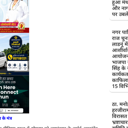
हुआ मंथ
और नाग
पर उबले
नगर पा
राज चुन
लाडनूं म
आशीर्वाद
आयोजन 
भाजपा 
सिंह के न
कार्यकर
काफिला क
15 विभिन
ठा. मनो
हरजीराम
विरासत
े मंत्र
भ्रष्टाच