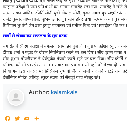
लाडनूं (kalamkala.in)।
जसवंतगढ़ के वृंदा फाउंडेशन सीनियर सेकेंडरी इंग्लि
फाइनल परीक्षा में पास प्रतिभाओं का सम्मान समारोह रखा गया। समारोह में छोटे से कस
सत्यनारायण जांगिड़, कीर्ति सोनी पुत्री गोपाल सोनी, कृष्ण गग्गड पुत्र लक्ष्मीकांत
राजेंद्र कुमार तोषनीवाल, शुभम झंवर पुत्र रतन झंवर तथा ऋषभ करवा पुत्र ज
प्रिंसिपल शुभांगी जैन द्वारा दुपट्टा पहनाकर एवं प्रतीक चिन्ह एवं भगवद्गीता भेंट क
छात्रों से संवाद कर सफलता के सूत्र बताए
समारोह में सीएम परीक्षा में सफलता प्राप्त इन युवाओं ने वृंदा फाउंडेशन स्कूल के 
दीपक शर्मा ने पढ़ाई के दौरान नियमितता रखने पर बल दिया। सीए कृष्ण गग्गड़ न
सीए शुभम तोषनीवाल ने धैर्यपूर्वक तैयारी करते रहने पर बल दिया। सीए कीर्ति
प्रतिशत को भी एक प्रेरणा मान कर बार-बार प्रयास करते रहने की प्रेरणा दी। समारो
किया गया।इस अवसर पर प्रिंसिपल शुभांगी जैन ने सभी नए बने चार्टर्ड अकाउ
इंजीनियर मोहित जांगिड़, स्कूल स्टाफ एवं सैंकड़ों बच्चे मौजूद रहे।
Author:
kalamkala
Facebook
Twitter
Email
Share