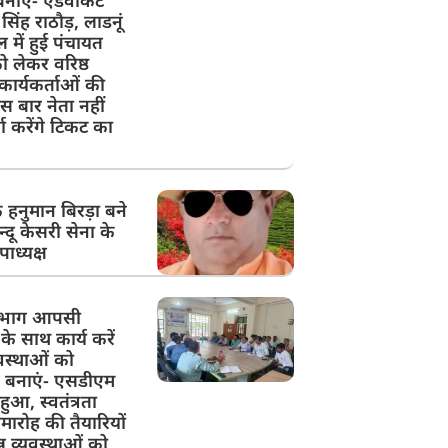
नाएं- एडवोकेट
िंह राठौड़, लाडनूं
 में हुई पंचायत
ो लेकर वरिष्ठ
ार्यकर्ताओं की
स बार नेता नहीं
ता करेंगे टिकट का
े हनुमान बिरड़ा बने
न्दू केसरी सेना के
उपाध्यक्ष
िभाग आपसी
के साथ कार्य करें
वस्थाओं को
न बनाएं- एसडीएम
ुआ, स्वतंत्रता
ारोह की तैयारियों
्न व्यवस्थाओं को