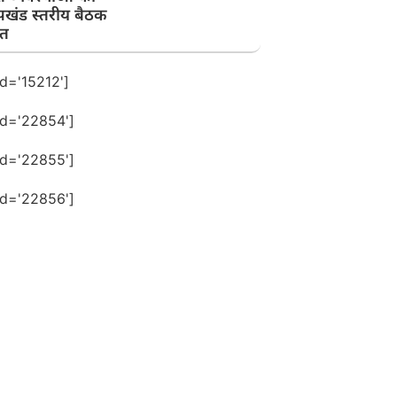
पखंड स्तरीय बैठक
त
id='15212']
id='22854']
id='22855']
id='22856']