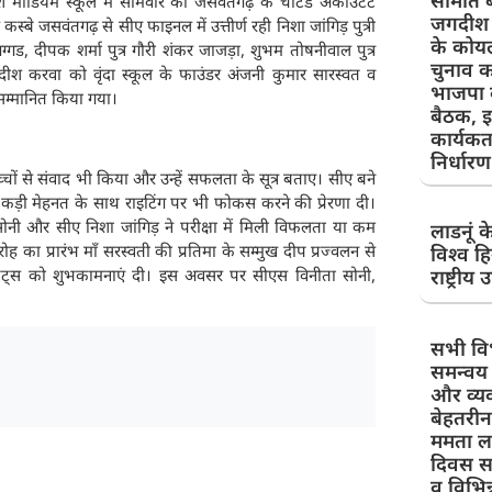
समिति ब
श मीडियम स्कूल में सोमवार को जसवंतगढ़ के चार्टर्ड अकाउंटेंट
जगदीश स
्बे जसवंतगढ़ से सीए फाइनल में उत्तीर्ण रही निशा जांगिड़ पुत्री
के कोयल
 गग्गड, दीपक शर्मा पुत्र गौरी शंकर जाजड़ा, शुभम तोषनीवाल पुत्र
चुनाव क
गदीश करवा को वृंदा स्कूल के फाउंडर अंजनी कुमार सारस्वत व
भाजपा क
र सम्मानित किया गया।
बैठक, इ
कार्यकर्
निर्धारण
बच्चों से संवाद भी किया और उन्हें सफलता के सूत्र बताए। सीए बने
े कड़ी मेहनत के साथ राइटिंग पर भी फोकस करने की प्रेरणा दी।
 सोनी और सीए निशा जांगिड़ ने परीक्षा में मिली विफलता या कम
लाडनूं क
ह का प्रारंभ माँ सरस्वती की प्रतिमा के सम्मुख दीप प्रज्वलन से
विश्व हि
ंटेंट्स को शुभकामनाएं दी। इस अवसर पर सीएस विनीता सोनी,
राष्ट्रीय 
सभी व
समन्वय 
और व्य
बेहतरी
ममता लह
दिवस सम
व विभिन