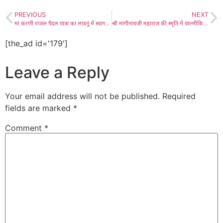
PREVIOUS
NEXT
मां करणी राजल पैदल यात्रा का लाडनूं में स्वागत और रात्रि विश्राम 18 सितम्बर को, जयपुर से रवानगी 12 सितंबर को, लाडनूं में डेढ़ दर्जन भक्त होंगे पैदल यात्रा संघ में शामिल, लाडनूं के नवदीप पैलेस में होगा भव्य स्वागत
श्री मांगीनाथजी महाराज की स्मृति में वाल्मीकि बस्ती में रक्तदान शिविर का आयोजन 6 सितम्बर को
[the_ad id='179']
Leave a Reply
Your email address will not be published.
Required
fields are marked
*
Comment
*