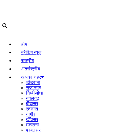
होम
ब्रेकिंग न्यूज़
राष्ट्रीय
अंतर्राष्ट्रीय
आपका शहर
डीडवाना
सुजानगढ़
निम्बीजोधा
नवलगढ़
बीदासर
रतनगढ
नागौर
खींवसर
मकराना
परबतसर