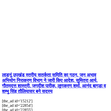
लाडनूं उपखंड स्तरीय सतर्कता समिति का गठन, जन अभाव
अभियोग निराकरण विभाग ने जारी किए आदेश, सुमित्रा आर्य,
गौतमदत्त शास्त्री, जगदीश पारीक, लूणकरण शर्मा, आनंद बागड़ा व
शम्भु सिंह तौलियासर बने सदस्य
[the_ad id='15212']
[the_ad id='22854']
[the_ad id='22855']