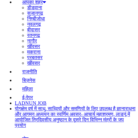
आपका शहर
डीडवाना
सुजानगढ़
निम्बीजोधा
नवलगढ़
बीदासर
रतनगढ
नागौर
खींवसर
मकराना
परबतसर
खींवसर
राजनीति
बिज़नेस
महिला
ई-पेपर
LADNUN JOB
योगक्षेम वर्ष में साधु, साध्वियों और समणियों के लिए उपलब्ध है ज्ञानाराधना
और आगमन अध्ययन का स्वर्णिम अवसर- आचार्य महाश्रमण, लाडनूं में
आयोजित त्रिदिवसीय अनुष्ठान के दूसरे दिन विभिन्न मंत्रों के जप
प्रयोग