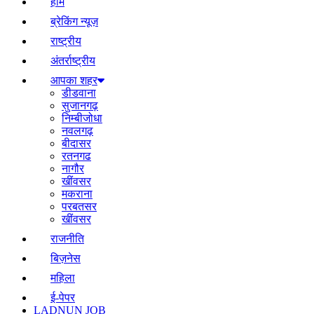
होम
ब्रेकिंग न्यूज़
राष्ट्रीय
अंतर्राष्ट्रीय
आपका शहर
डीडवाना
सुजानगढ़
निम्बीजोधा
नवलगढ़
बीदासर
रतनगढ
नागौर
खींवसर
मकराना
परबतसर
खींवसर
राजनीति
बिज़नेस
महिला
ई-पेपर
LADNUN JOB