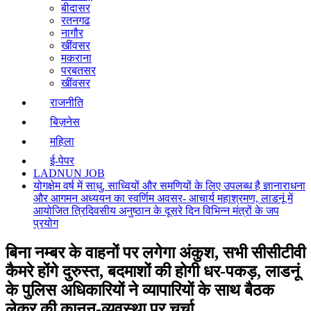
बीदासर
रतनगढ
नागौर
खींवसर
मकराना
परबतसर
खींवसर
राजनीति
बिज़नेस
महिला
ई-पेपर
LADNUN JOB
योगक्षेम वर्ष में साधु, साध्वियों और समणियों के लिए उपलब्ध है ज्ञानाराधना
और आगमन अध्ययन का स्वर्णिम अवसर- आचार्य महाश्रमण, लाडनूं में
आयोजित त्रिदिवसीय अनुष्ठान के दूसरे दिन विभिन्न मंत्रों के जप
प्रयोग
बिना नम्बर के वाहनों पर लगेगा अंकुश, सभी सीसीटीवी
कैमरे होंगे दुरुस्त, बदमाशों की होगी धर-पकड़, लाडनूं
के पुलिस अधिकारियों ने व्यापारियों के साथ बैठक
लेकर की कानून-व्यवस्था पर चर्चा