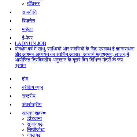
खींवसर
राजनीति
बिज़नेस
महिला
ई-पेपर
LADNUN JOB
योगक्षेम वर्ष में साधु, साध्वियों और समणियों के लिए उपलब्ध है ज्ञानाराधना
और आगमन अध्ययन का स्वर्णिम अवसर- आचार्य महाश्रमण, लाडनूं में
आयोजित त्रिदिवसीय अनुष्ठान के दूसरे दिन विभिन्न मंत्रों के जप
प्रयोग
होम
ब्रेकिंग न्यूज़
राष्ट्रीय
अंतर्राष्ट्रीय
आपका शहर
डीडवाना
सुजानगढ़
निम्बीजोधा
नवलगढ़