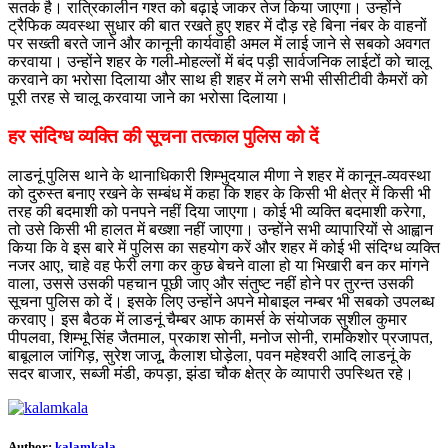
सतर्क है। रात्रिकालीन गश्त को बढ़ाई जाकर तेज किया जाएगा। उन्होंने
ट्रैफिक व्यवस्था सुधार की बात रखते हुए शहर में दौड़ रहे बिना नंबर के वाहनों
पर सख्ती बरते जाने और कानूनी कार्यवाही अमल में लाई जाने से सबको अवगत
करवाया। उन्होंने शहर के गली-मोहल्लों में बंद पड़ी सार्वजनिक लाईटों को चालू
करवाने का भरोसा दिलाया और साथ ही शहर में लगे सभी सीसीटीवी कैमरों को
पूरी तरह से चालू करवाया जाने का भरोसा दिलाया।
हर संदिग्ध व्यक्ति की सूचना तत्काल पुलिस को दें
लाडनूं पुलिस थाने के थानाधिकारी शिम्भुदयाल मीणा ने शहर में कानून-व्यवस्था
को दुरुस्त बनाए रखने के सम्बंध में कहा कि शहर के किसी भी क्षेत्र में किसी भी
तरह की बदमाशी को पनपने नहीं दिया जाएगा। कोई भी व्यक्ति बदमाशी करेगा,
तो उसे किसी भी हालत में बख्शा नहीं जाएगा। उन्होंने सभी व्यापारियों से आह्वान
किया कि वे इस बारे में पुलिस का सहयोग करें और शहर में कोई भी संदिग्ध व्यक्ति
नजर आए, चाहे वह फेरी लगा कर कुछ बेचने वाला हो या भिखारी बन कर मांगने
वाला, उससे उसकी पहचान पूछी जाए और संतुष्ट नहीं होने पर तुरन्त उसकी
सूचना पुलिस को दें। इसके लिए उन्होंने अपने मोबाइल नम्बर भी सबको उपलब्ध
करवाए। इस बैठक में लाडनूं चैम्बर आफ कामर्स के संयोजक सुशील कुमार
पीपलवा, शिम्भू सिंह जैतमाल, प्रकाश सोनी, मनोज सोनी, रामकिशोर प्रजापत,
बाबूलाल जांगिड़, सुरेश जाजू, कैलाश घोड़ेला, पवन महेश्वरी आदि लाडनूं के
सदर बाजार, सब्जी मंडी, कपड़ा, झंडा चौक क्षेत्र के व्यापारी उपस्थित रहे।
Author:
kalamkala