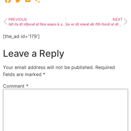
Facebook
Twitter
Email
Share
PREVIOUS
NEXT
तेली रोड की महिलाओं को किया स्वच्छता के प्रति जागरूक, रुडीप द्वारा महिला समूह में सिवरेज पर जागरूकता कार्यक्रम में हुई चर्चा
देश भर की भाषाओं और रीति-रिवाजों को सीखने-समझने का मज़ेदार और आसान माध्यम है पॉडकास्ट- प्रो. जैन, भारतीय भाषा उत्सव के सात दिवसीय आयोजन में पॉडकास्ट की भाषाई उपयोगिता पर कार्यक्रम आयोजित
[the_ad id='179']
Leave a Reply
Your email address will not be published.
Required
fields are marked
*
Comment
*