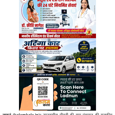
लाडनूं (kalamkala.in)।
उपतहसील मीठड़ी की ग्राम पंचायत की राजकीय